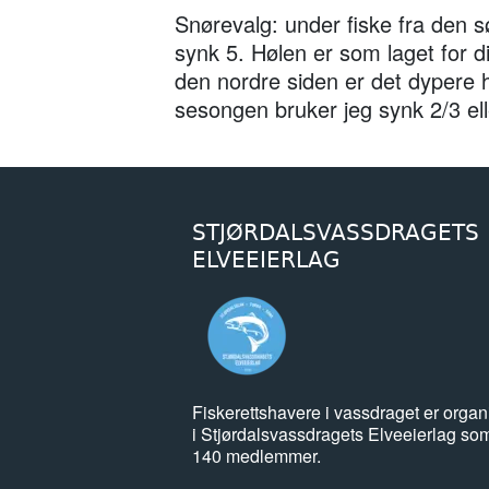
Snørevalg: under fiske fra den sø
synk 5. Hølen er som laget for dis
den nordre siden er det dypere her,
sesongen bruker jeg synk 2/3 ell
STJØRDALSVASSDRAGETS
ELVEEIERLAG
Fiskerettshavere i vassdraget er organ
i Stjørdalsvassdragets Elveeierlag so
140 medlemmer.