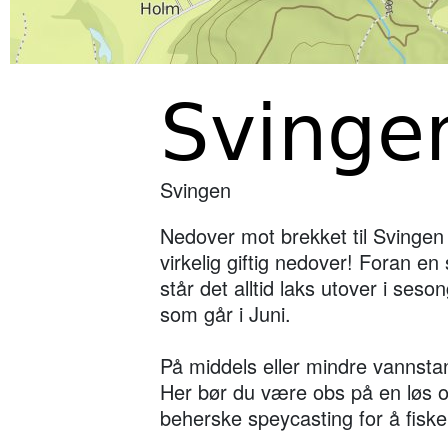
Svinge
Svingen
Nedover mot brekket til Svingen f
virkelig giftig nedover! Foran e
står det alltid laks utover i seso
som går i Juni.
På middels eller mindre vannstan
Her bør du være obs på en løs 
beherske speycasting for å fiske