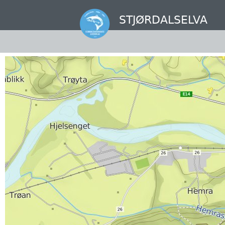
Hopp
til
STJØRDALSELVA
hovedinnhold