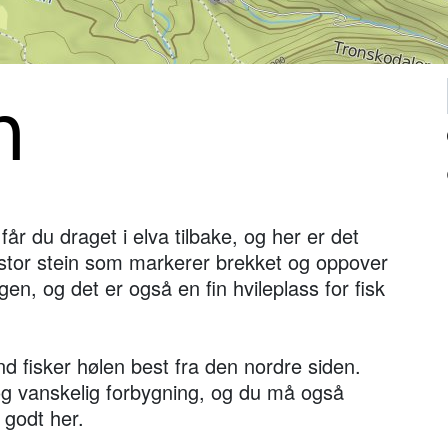
n
år du draget i elva tilbake, og her er det
n stor stein som markerer brekket og oppover
ngen, og det er også en fin hvileplass for fisk
d fisker hølen best fra den nordre siden.
og vanskelig forbygning, og du må også
 godt her.