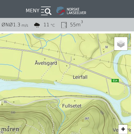
MENY
3
ØNØ
1.3
11
55m
m/s
°C
+