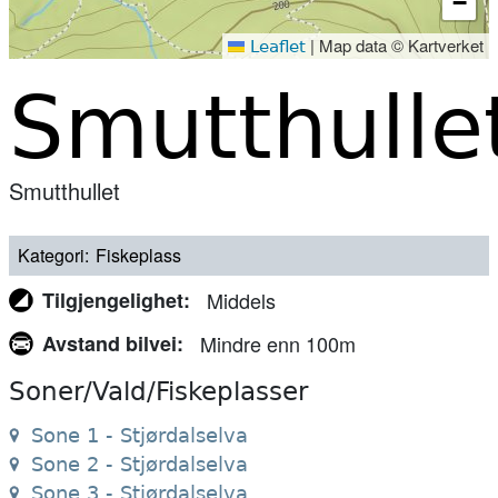
−
|
Map data © Kartverket
Leaflet
Smutthulle
Smutthullet
Kategori
Fiskeplass
Tilgjengelighet
Middels
Avstand bilvei
Mindre enn 100m
Soner/Vald/Fiskeplasser
Sone 1 - Stjørdalselva
Sone 2 - Stjørdalselva
Sone 3 - Stjørdalselva