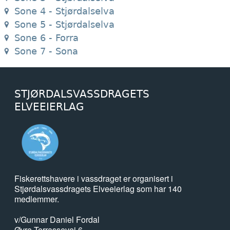
Sone 4 - Stjørdalselva
Sone 5 - Stjørdalselva
Sone 6 - Forra
Sone 7 - Sona
STJØRDALSVASSDRAGETS
ELVEEIERLAG
Fiskerettshavere i vassdraget er organisert i
Stjørdalsvassdragets Elveeierlag som har 140
medlemmer.
v/Gunnar Daniel Fordal
Øvre Terrassevei 6