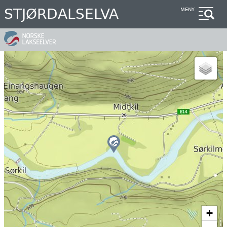
Hopp
STJØRDALSELVA
MENY
til
hovedinnhold
+