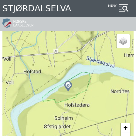
Hopp
STJØRDALSELVA
MENY
til
hovedinnhold
+