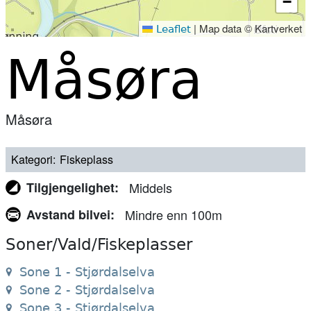
−
|
Map data © Kartverket
Leaflet
Måsøra
Måsøra
Kategori
Fiskeplass
Tilgjengelighet
Middels
Avstand bilvei
Mindre enn 100m
Soner/Vald/Fiskeplasser
Sone 1 - Stjørdalselva
Sone 2 - Stjørdalselva
Sone 3 - Stjørdalselva