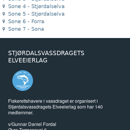
Sone 4 - Stjørdalselva
Sone 5 - Stjørdalselva
Sone 6 - Forra
Sone 7 - Sona
STJØRDALSVASSDRAGETS
ELVEEIERLAG
Fiskerettshavere i vassdraget er organisert i
Stjørdalsvassdragets Elveeierlag som har 140
medlemmer.
v/Gunnar Daniel Fordal
Øvre Terrassevei 6