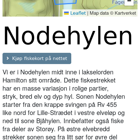
−
|
Map data © Kartverket
Leaflet
Nodehylen
Kjøp fiskekort på nettet
Vi er i Nodehylen midt inne i lakselorden
Hamilton sitt område. Dette fiskestrekket
har en masse variasjon i rolige partier,
stryk, bred elv og dyp hyl. Sonen Nodehylen
starter fra den krappe svingen på Rv 455
like nord for Lille-Strædet i vestre elveløp og
ned til sone Bjåhylen. Innbefatter også fiske
fra deler av Storøy. På østre elvebredd
strekker sonen seg fra litt sør for øvre del