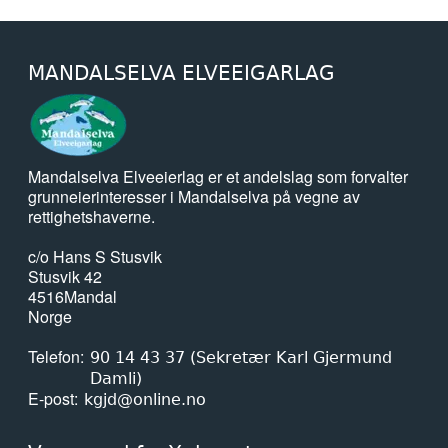
MANDALSELVA ELVEEIGARLAG
Mandalselva Elveeierlag er et andelslag som forvalter
grunneierinteresser i Mandalselva på vegne av
rettighetshaverne.
c/o Hans S Stusvik
Stusvik 42
4516
Mandal
Norge
Telefon
90 14 43 37 (Sekretær Karl Gjermund
Damli)
E-post
kgjd@online.no