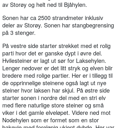
av Storøy og helt ned til Bjåhylen.
Sonen har ca 2500 strandmeter inklusiv
deler av Storøy. Sonen har stangbegrensing
på 3 stenger.
På vestre side starter strekket med et rolig
parti hvor det er ganske dypt i øvre del.
Hvilesteiner er lagt ut sør for Laksehylen.
Lenger nedover er det litt stryk og elven blir
bredere med rolige partier. Her er i tillegg til
de opprinnelige steinene også lagt ut nye
steiner hvor laksen har skjul. På østre side
starter sonen i nordre del med en stri elv
med flere naturlige store steiner og små
viker i det gamle elveløpet. Videre ned mot
Nodehylen som er formet som en stor
bakevje med foreløpig ukjent dybde. Her var