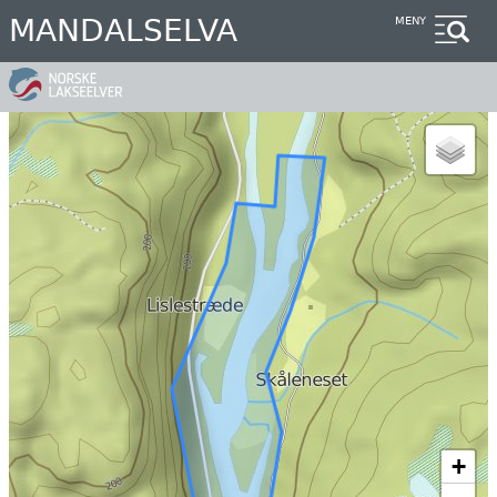
Hopp
MANDALSELVA
MENY
til
hovedinnhold
+