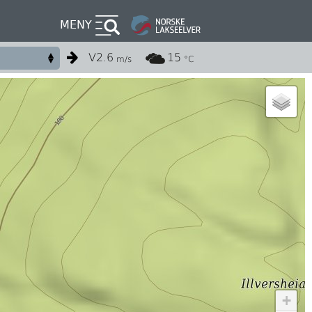
MENY
V
2.6
15
m/s
°C
+