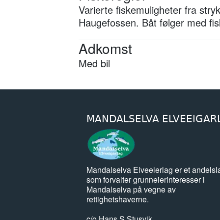
Varierte fiskemuligheter fra stryk 
Haugefossen. Båt følger med fis
Adkomst
Med bil
MANDALSELVA ELVEEIGAR
Mandalselva Elveeierlag er et andelsl
som forvalter grunneierinteresser i
Mandalselva på vegne av
rettighetshaverne.
c/o Hans S Stusvik