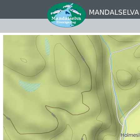
Hopp
til
MANDALSELVA
hovedinnhold