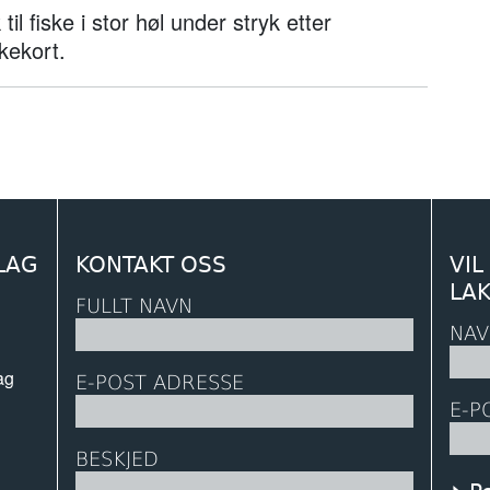
til fiske i stor høl under stryk etter
kekort.
LAG
KONTAKT OSS
VIL
LA
FULLT NAVN
NAV
ag
E-POST ADRESSE
E-P
BESKJED