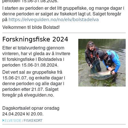
perioden 15.06-31.08.2026.
I starten av perioden er det litt gruppefiske, og mange dagar i
denne perioden er salget av fiskekort lagt ut. Salget foregår
på
https://elveguiden.no/no/elv/bolstadelva
Velkommen til blide Bolstad!
Forskningsfiske 2024
Etter ei totalvurdering gjennom
vinteren, har vi gleda av å invitere
til forskingsfiske i Bolstadelva i
perioden 15.06-31.08.2024.
Det vert sal av gruppefiske frå
15.06-21.07, og enkelte dagar i
denne perioden og alle dagar i
perioden etter 21.07. Salget
foregår på elveguiden.no.
Dagskortsalet opnar onsdag
24.04.2024 kl 20.00.
ELVESIDE
/
FISKEKORT