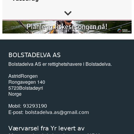
02. juni 2026
Forskning, kunnskap, handling
02. juni 2026
BOLSTADELVA AS
Tanaelva: Nesten all laks dør før de
Bolstadelva AS er rettighetshavere i Bolstadelva.
kommer ut av elva
Astrid
Rongen
20. mai 2026
Rongavegen 140
5723
Bolstadøyri
Naturvernforbundet i Stjørdal og
Norge
Meråker arrangerer naturgledetur på
Hellstranda
Mobil
93293190
E-post
bolstadelva.as@gmail.com
07. mai 2026
Årets overvåking av lakselus er i gang
Værvarsel fra Yr levert av