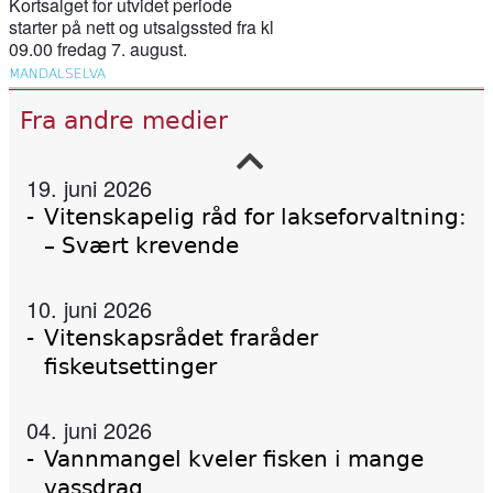
ved Vestbirksøerne
Kortsalget for utvidet periode
starter på nett og utsalgssted fra kl
09.00 fredag 7. august.
11. februar 2026
MANDALSELVA
Canada stengde 47 lakseoppdrett – då
Fra andre medier
kom villaksen tilbake
19. juni 2026
Vitenskapelig råd for lakseforvaltning:
– Svært krevende
10. juni 2026
Vitenskapsrådet fraråder
fiskeutsettinger
04. juni 2026
Vannmangel kveler fisken i mange
vassdrag