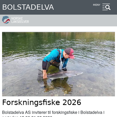
Hopp
BOLSTADELVA
MENY
til
hovedinnhold
Forskningsfiske 2026
Bolstadelva AS inviterer til forskingsfiske i Bolstadelva i