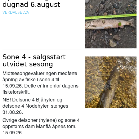
dugnad 6.august
VERDALSELVA
Sone 4 - salgsstart
utvidet sesong
Midtsesongevalueringen medførte
åpning av fiske i sone 4 til
15.09.26. Dette er innenfor dagens
27. februar 2026
fiskeforskrift.
Her ser du hvor mye laks og sjøørret
NB! Delsone 4 Bjåhylen og
det er i elvene våre
delsone 4 Nodehylen stenges
31.08.26.
Øvrige delsoner (hylene) og sone 4
11. februar 2026
oppstøms dam Manflå åpnes tom.
Nu starter genskabelsen af Gudenåen
15.09.26.