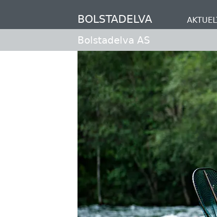
Hopp
til
BOLSTADELVA
AKTUEL
hovedinnhold
Bolstadelva AS