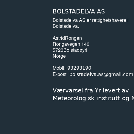
BOLSTADELVA AS
Bolstadelva AS er rettighetshavere i
Bolstadelva.
Astrid
Rongen
Rongavegen 140
5723
Bolstadøyri
Norge
Mobil
93293190
E-post
bolstadelva.as@gmail.com
Værvarsel fra Yr levert av
Meteorologisk institutt og