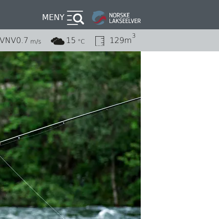
MENY
3
VNV
0.7
15
129m
m/s
°C