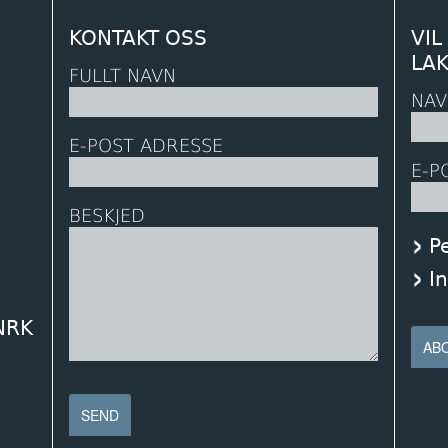
KONTAKT OSS
VIL
LA
FULLT NAVN
NAV
E-POST ADRESSE
E-P
BESKJED
P
I
 NRK