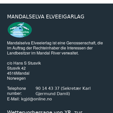
MANDALSELVA ELVEEIGARLAG
Mandalselva Elveeierlag ist eine Genossenschaft, die
im Auftrag der Rechteinhaber die Interessen der
Landbesitzer im Mandal River verwaltet.
c/o Hans S Stusvik
Stusvik 42
4516
Mandal
Norwegen
Telephone
90 14 43 37 (Sekretær Karl
number
Gjermund Damli)
E-Mail
kgjd@online.no
Wettervorhersage von YR, zur