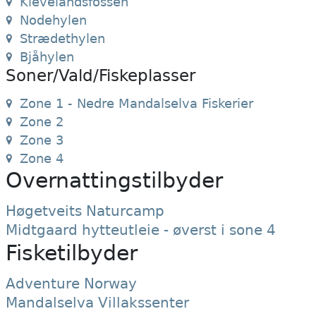
Klevelandsfossen
Nodehylen
Strædethylen
Bjåhylen
Soner/Vald/Fiskeplasser
Zone 1 - Nedre Mandalselva Fiskerier
Zone 2
Zone 3
Zone 4
Overnattingstilbyder
Høgetveits Naturcamp
Midtgaard hytteutleie - øverst i sone 4
Fisketilbyder
Adventure Norway
Mandalselva Villakssenter