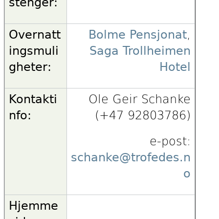
stenger:
Overnatt
Bolme Pensjonat
,
ingsmuli
Saga Trollheimen
gheter:
Hotel
Kontakti
Ole Geir Schanke
nfo:
(+47 92803786)
e-post:
schanke@trofedes.n
o
Hjemme