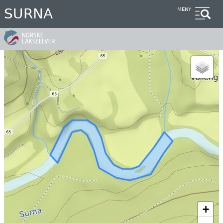
Hopp
SURNA
MENY
til
hovedinnhold
+