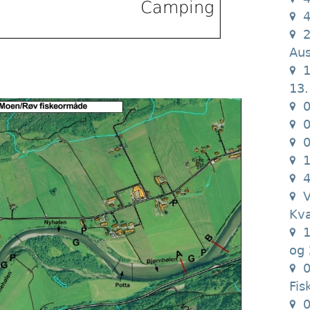
Camping
4
2
Aus
1
13.
0
0
0
1
4
V
Kv
1
og 
0
Fis