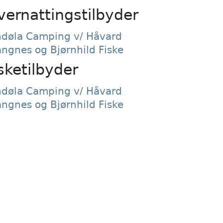
vernattingstilbyder
ndøla Camping v/ Håvard
angnes og Bjørnhild Fiske
sketilbyder
ndøla Camping v/ Håvard
angnes og Bjørnhild Fiske