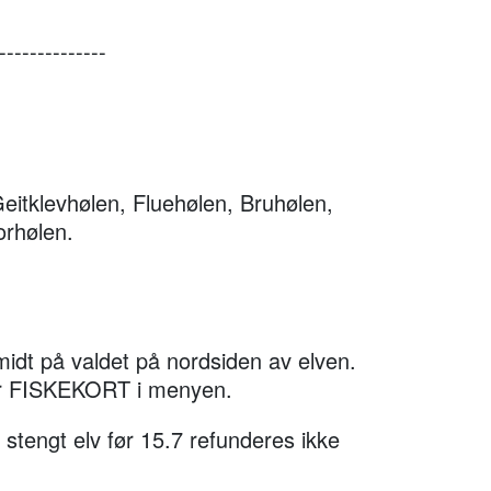
--------------
Geitklevhølen, Fluehølen, Bruhølen,
orhølen.
midt på valdet på nordsiden av elven.
der FISKEKORT i menyen.
tengt elv før 15.7 refunderes ikke