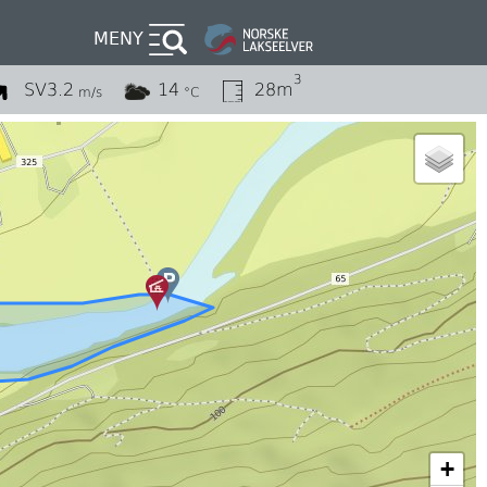
MENY
3
SV
3.2
14
28m
m/s
°C
+