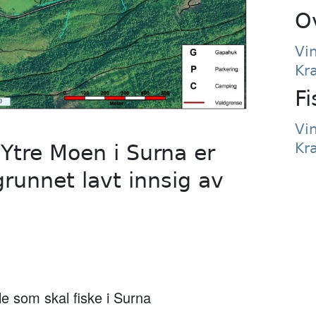
O
Vi
Kr
Fi
Vi
Kr
 Ytre Moen i Surna er
grunnet lavt innsig av
lle som skal fiske i Surna