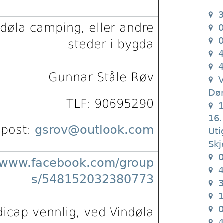
3
ndøla camping, eller andre
0
0
steder i bygda
4
4
Gunnar Ståle Røv
V
Dø
TLF: 90695290
1
16.
-post:
gsrov@outlook.com
Uti
Sk
0
//www.facebook.com/group
4
s/548152032380773
3
1
0
icap vennlig, ved Vindøla
4