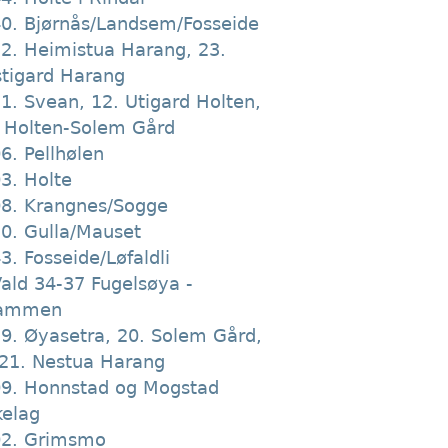
0. Bjørnås/Landsem/Fosseide
2. Heimistua Harang, 23.
tigard Harang
1. Svean, 12. Utigard Holten,
 Holten-Solem Gård
6. Pellhølen
3. Holte
8. Krangnes/Sogge
0. Gulla/Mauset
3. Fosseide/Løfaldli
ald 34-37 Fugelsøya -
ammen
9. Øyasetra, 20. Solem Gård,
21. Nestua Harang
9. Honnstad og Mogstad
kelag
02. Grimsmo