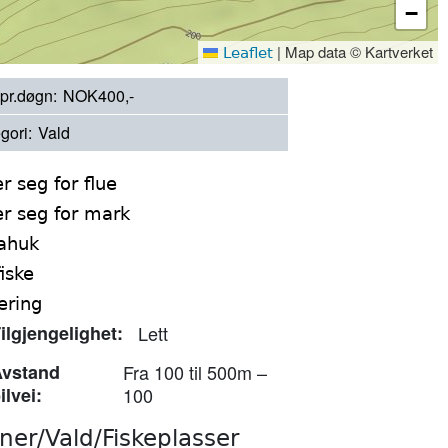
−
|
Map data © Kartverket
Leaflet
 pr.døgn
NOK400,-
gori
Vald
r seg for flue
r seg for mark
ahuk
iske
ering
ilgjengelighet
Lett
vstand
Fra 100 til 500m –
ilvei
100
ner/Vald/Fiskeplasser