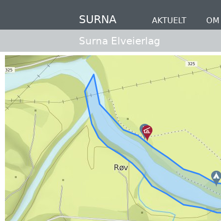
Hopp
til
SURNA
AKTUELT
OM 
hovedinnhold
Surna Elveierlag