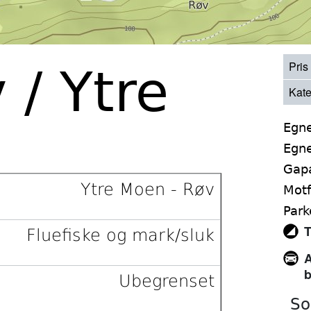
Pris
 / Ytre
Kate
Egne
Egne
Gap
Ytre Moen - Røv
Motf
Park
T
Fluefiske og mark/sluk
A
b
Ubegrenset
So