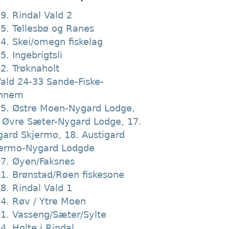
9. Rindal Vald 2
5. Tellesbø og Ranes
4. Skei/omegn fiskelag
5. Ingebrigtsli
2. Trøknaholt
ald 24-33 Sande-Fiske-
nnem
5. Østre Moen-Nygard Lodge,
 Øvre Sæter-Nygard Lodge, 17.
gard Skjermo, 18. Austigard
jermo-Nygard Lodgde
7. Øyen/Faksnes
1. Brønstad/Røen fiskesone
8. Rindal Vald 1
4. Røv / Ytre Moen
1. Vasseng/Sæter/Sylte
4. Holte i Rindal