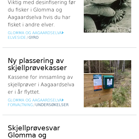
Viktig med desinfisering før
du fisker i Glomma og
Aagaardselva hvis du har
fisket i andre elver.
GLOMMA OG AAGAARDSELVA
ELVESIDE
/
GYRO
Ny plassering av
skjellprøvekasser
Kassene for innsamling av
skjellprøver i Aagaardselva
er i år flyttet.
GLOMMA OG AAGAARDSELVA
FORVALTNING
/
UNDERSØKELSER
Skjellprøvesvar
Glomma og