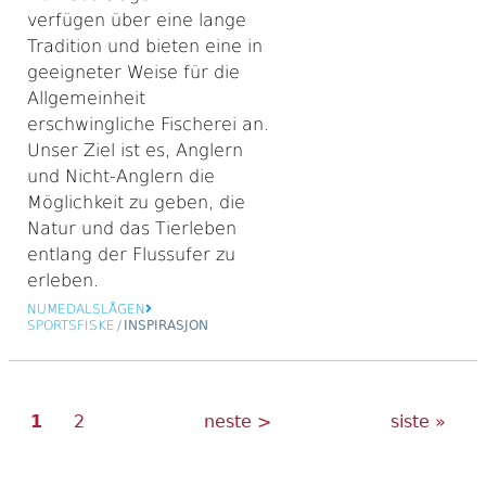
verfügen über eine lange
Tradition und bieten eine in
geeigneter Weise für die
Allgemeinheit
erschwingliche Fischerei an.
Unser Ziel ist es, Anglern
und Nicht-Anglern die
Möglichkeit zu geben, die
Natur und das Tierleben
entlang der Flussufer zu
erleben.
NUMEDALSLÅGEN
SPORTSFISKE
/
INSPIRASJON
Nåværende
Side
Neste
Siste
Sider
1
2
neste >
siste »
side
side
side