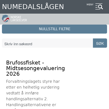
Hopp
NUMEDALSLÅGEN
MENY
til
hovedinnhold
NULLSTILL FILTRE
Brufossfisket -
Midtsesongevaluering
2026
Forvaltningslagets styre har
etter en helhetlig vurdering
vedtatt å innføre
handlingsalternativ 2.
Handlingsalternativene er