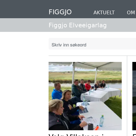
Hopp
til
FIGGJO
AKTUELT
OM 
hovedinnhold
Figgjo Elveeigarlag