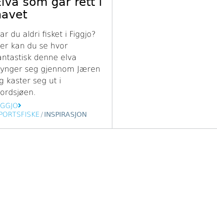
Elva som går rett i
havet
ar du aldri fisket i Figgjo?
er kan du se hvor
antastisk denne elva
lynger seg gjennom Jæren
g kaster seg ut i
ordsjøen.
IGGJO
PORTSFISKE
/
INSPIRASJON