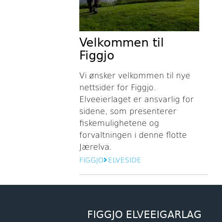
Velkommen til
Figgjo
Vi ønsker velkommen til nye
nettsider for Figgjo.
Elveeierlaget er ansvarlig for
sidene, som presenterer
fiskemulighetene og
forvaltningen i denne flotte
Jærelva.
FIGGJO
ELVESIDE
FIGGJO ELVEEIGARLAG