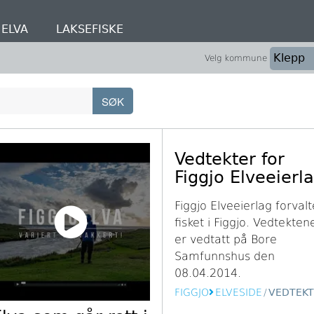
ELVA
LAKSEFISKE
Velg kommune
Vedtekter for
Figgjo Elveeierl
Figgjo Elveeierlag forvalt
fisket i Figgjo. Vedtekten
er vedtatt på Bore
Samfunnshus den
08.04.2014.
FIGGJO
ELVESIDE
/
VEDTEK