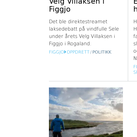
Velg Villaksen i
Figgjo
Det ble direktestreamet
H
laksedebatt på vindfulle Sele
H
under årets Velg Villaksen i
f
Figgjo i Rogaland.
s
o
FIGGJO
OPPDRETT
/
POLITIKK
N
F
S