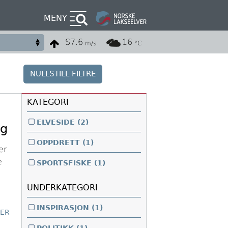
MENY
S
7.6
16
m/s
°C
NULLSTILL FILTRE
KATEGORI
ELVESIDE
(2)
ag
OPPDRETT
(1)
er
e
SPORTSFISKE
(1)
UNDERKATEGORI
INSPIRASJON
(1)
TER