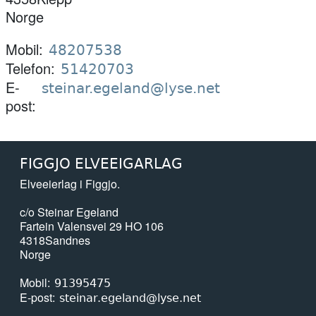
Norge
Mobil
48207538
Telefon
51420703
E-
steinar.egeland@lyse.net
post
FIGGJO ELVEEIGARLAG
Elveeierlag i Figgjo.
c/o Steinar Egeland
Fartein Valensvei 29 HO 106
4318
Sandnes
Norge
Mobil
91395475
E-post
steinar.egeland@lyse.net