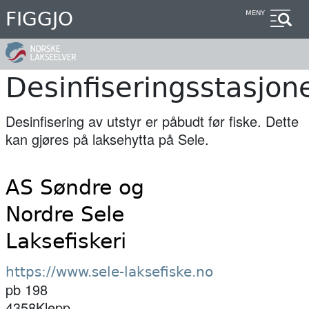
Hopp
FIGGJO
MENY
til
hovedinnhold
Desinfiseringsstasjon
Desinfisering av utstyr er påbudt før fiske. Dette
kan gjøres på laksehytta på Sele.
AS Søndre og
Nordre Sele
Laksefiskeri
https://www.sele-laksefiske.no
pb 198
4358
Klepp