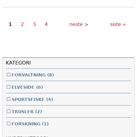
Nåværende
Side
Side
Side
Neste
Siste
Sider
1
2
3
4
neste >
siste »
side
side
side
KATEGORI
FORVALTNING
(8)
ELVESIDE
(6)
SPORTSFISKE
(4)
TRUSLER
(2)
FORSKNING
(1)