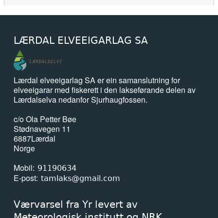
LÆRDAL ELVEEIGARLAG SA
Lærdal elveeigarlag SA er ein samanslutning for
elveeigarar med fiskerett i den lakseførande delen av
Lærdalselva nedanfor Sjurhaugfossen.
c/o Ola Petter Bøe
Stødnavegen 11
6887
Lærdal
Norge
Mobil
91190634
E-post
tamlaks@gmail.com
Værvarsel fra Yr levert av
Meteorologisk institutt og NRK