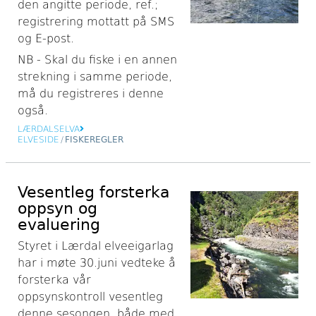
den angitte periode, ref.;
registrering mottatt på SMS
og E-post.
NB - Skal du fiske i en annen
strekning i samme periode,
må du registreres i denne
også.
LÆRDALSELVA
ELVESIDE
/
FISKEREGLER
Vesentleg forsterka
oppsyn og
evaluering
Styret i Lærdal elveeigarlag
har i møte 30.juni vedteke å
forsterka vår
oppsynskontroll vesentleg
denne sesongen, både med