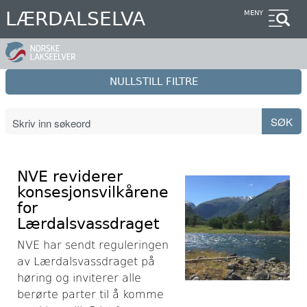
Hopp
LÆRDALSELVA
MENY
til
hovedinnhold
NULLSTILL FILTRE
NVE reviderer
konsesjonsvilkårene
for
Lærdalsvassdraget
NVE har sendt reguleringen
av Lærdalsvassdraget på
høring og inviterer alle
berørte parter til å komme