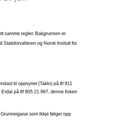
 sett samme regler. Bakgrunnen er
 Statsforvalteren og Norsk Insitutt for
ndast til oppsynet (Taklo) på tlf 911
v Erdal på tlf 905 21 997, denne fisken
e. Grunneigarar som ikkje følger opp