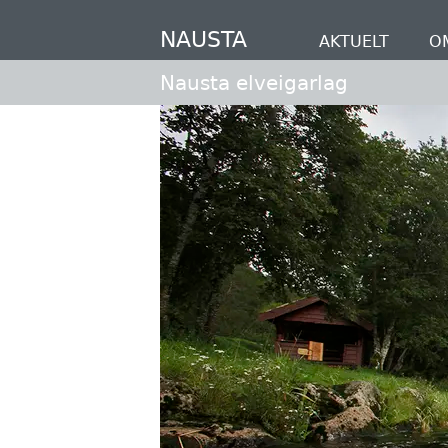
Hopp
til
NAUSTA
AKTUELT
O
hovedinnhold
Nausta elveigarlag