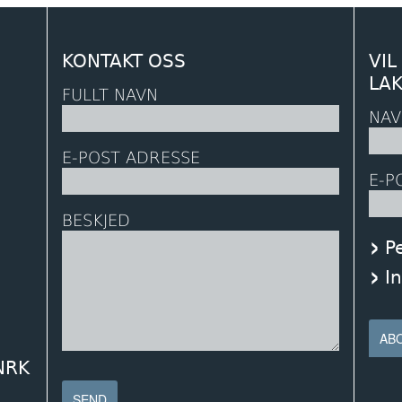
KONTAKT OSS
VIL
LA
FULLT NAVN
NAV
E-POST ADRESSE
E-P
BESKJED
P
I
 NRK