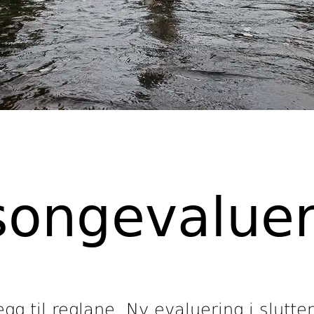
songevaluer
egg til reglane. Ny evaluering i slutten