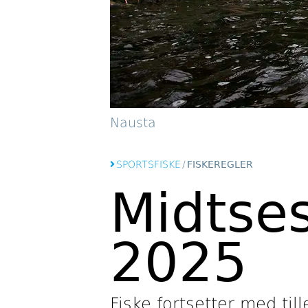
Nausta
SPORTSFISKE
/
FISKEREGLER
Midtse
2025
Fiske fortsetter med till