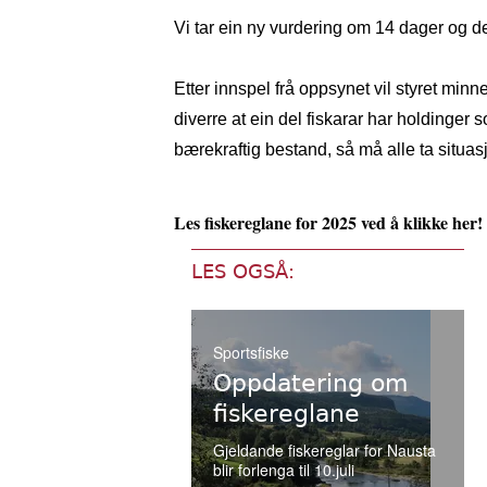
Vi tar ein ny vurdering om 14 dager og d
Etter innspel frå oppsynet vil styret min
diverre at ein del fiskarar har holdinger
bærekraftig bestand, så må alle ta situas
Les fiskereglane for 2025 ved å klikke
her!
LES OGSÅ:
Sportsfiske
Oppdatering om
fiskereglane
Gjeldande fiskereglar for Nausta
blir forlenga til 10.juli