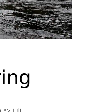
ing
 av juli.