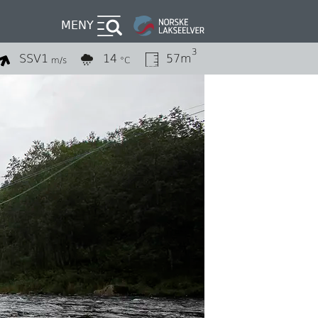
MENY
3
SSV
1
14
57m
m/s
°C