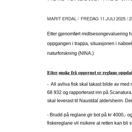
MARIT ERDAL
FREDAG 11.JULI 2025 / 2
Etter gjenomført midtsesongevaluering har
oppgangen i trappa, situasjonen i naboelv
naturforskning (NINA.)
Etter ønske frå oppsynet er reglane oppdat
- All avliva fisk skal takast bilde av med
68 932 og rapporterast inn på Scanatura. 
.
skal leverast til Naustdal aldersheim
Dei 
- Brudd på reglane gir bot på kr 4000,- o
fiskereglane vil risikere at retten kan bli s