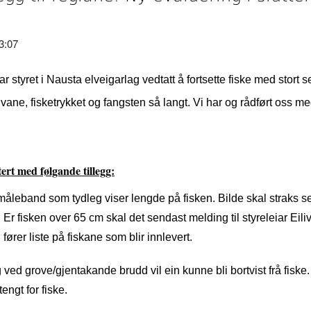
3:07
 styret i Nausta elveigarlag vedtatt å fortsette fiske med stort
ane, fisketrykket og fangsten så langt. Vi har og rådført oss med
ert med følgande tillegg:
 måleband som tydleg viser lengde på fisken. Bilde skal straks se
Er fisken over 65 cm skal det sendast melding til styreleiar Eili
fører liste på fiskane som blir innlevert.
g ved grove/gjentakande brudd vil ein kunne bli bortvist frå fisk
tengt for fiske.