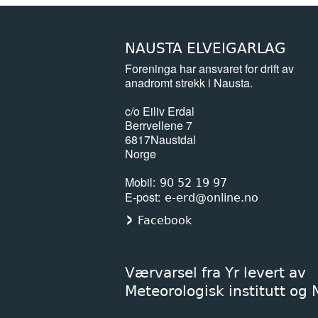
NAUSTA ELVEIGARLAG
Foreninga har ansvaret for drift av
anadromt strekk i Nausta.
c/o Eiliv Erdal
Berrvellene 7
6817
Naustdal
Norge
Mobil
90 52 19 97
E-post
e-erd@online.no
Facebook
Værvarsel fra Yr levert av
Meteorologisk institutt og