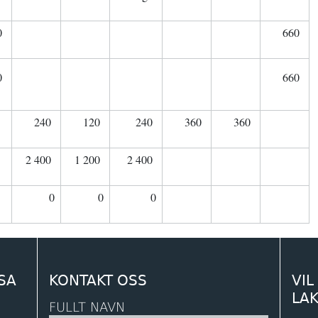
0
660
0
660
240
120
240
360
360
2 400
1 200
2 400
0
0
0
SA
KONTAKT OSS
VIL
LA
FULLT NAVN