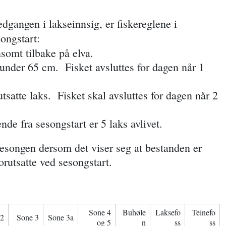
dgangen i lakseinnsig, er fiskereglene i
ongstart:
somt tilbake på elva.
 under 65 cm.
Fisket avsluttes for dagen når 1
tsatte laks.
Fisket skal avsluttes for dagen når 2
nde fra sesongstart er 5 laks avlivet.
sesongen dersom det viser seg at bestanden er
orutsatte ved sesongstart.
Sone 4
Buhøle
Laksefo
Teinefo
 2
Sone 3
Sone 3a
og 5
n
ss
ss