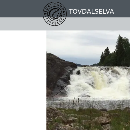
Hopp
til
TOVDALSELVA
hovedinnhold