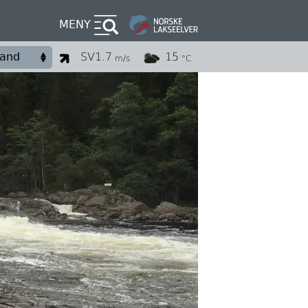
MENY
SV
1.7
15
m/s
°C