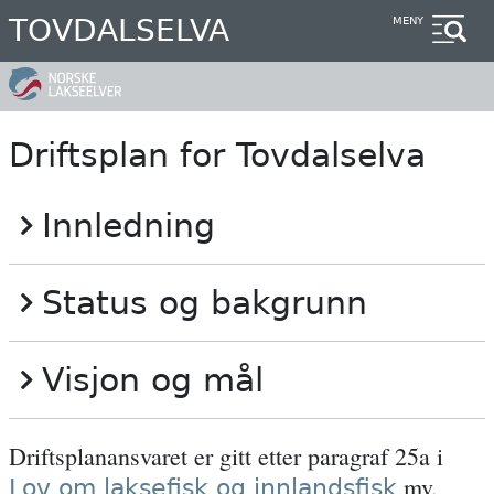
Hopp
TOVDALSELVA
MENY
til
hovedinnhold
Driftsplan for Tovdalselva
Innledning
Status og bakgrunn
Visjon og mål
Driftsplanansvaret er gitt etter paragraf 25a i
mv.
Lov om laksefisk og innlandsfisk