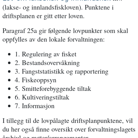
(lakse- og innlandsfiskloven). Punktene i
driftsplanen er gitt etter loven.
Paragraf 25a
gir følgende lovpunkter som skal
oppfylles av den lokale forvaltningen:
1. Regulering av fisket
2. Bestandsovervåkning
3. Fangststatistikk og rapportering
4. Fiskeoppsyn
5. Smitteforebyggende tiltak
6. Kultiveringstiltak
7. Informasjon
I tillegg til de lovpålagte driftsplanpunktene, vil
du her også finne oversikt over forvaltningslagets
årshjul og møter/arrangementer