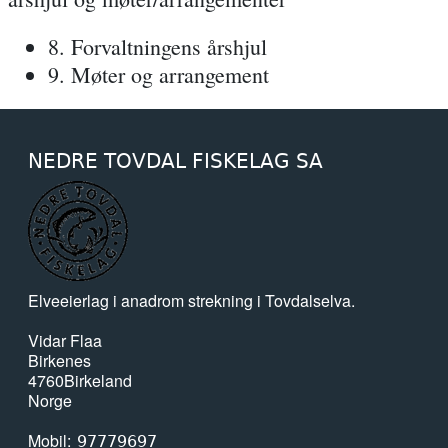
8. Forvaltningens årshjul
9. Møter og arrangement
NEDRE TOVDAL FISKELAG SA
Elveeierlag i anadrom strekning i Tovdalselva.
Vidar
Flaa
Birkenes
4760
Birkeland
Norge
Mobil
97779697