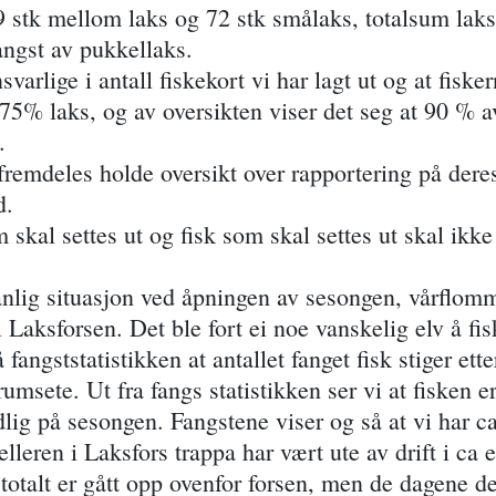
69 stk mellom laks og 72 stk smålaks, totalsum laks 
angst av pukkellaks.
varlige i antall fiskekort vi har lagt ut og at fiske
75% laks, og av oversikten viser det seg at 90 % a
n.
fremdeles holde oversikt over rapportering på deres
d.
kal settes ut og fisk som skal settes ut skal ikke
nlig situasjon ved åpningen av sesongen, vårflomm
l Laksforsen. Det ble fort ei noe vanskelig elv å fis
 fangststatistikken at antallet fanget fisk stiger et
grumsete. Ut fra fangs statistikken ser vi at fisken 
idlig på sesongen. Fangstene viser og så at vi har
elleren i Laksfors trappa har vært ute av drift i ca 
 totalt er gått opp ovenfor forsen, men de dagene de