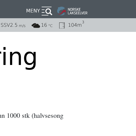
MENY
3
SSV
2.5
16
104m
m/s
°C
ing
 enn 1000 stk (halvsesong