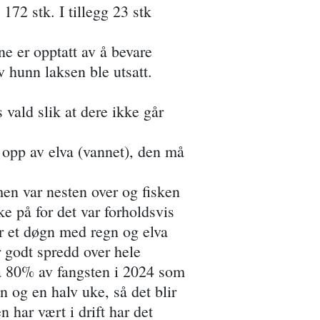
172 stk. I tillegg 23 stk
rne er opptatt av å bevare
v hunn laksen ble utsatt.
 vald slik at dere ikke går
 opp av elva (vannet), den må
en var nesten over og fisken
ke på for det var forholdsvis
ter et døgn med regn og elva
er godt spredd over hele
 ca 80% av fangsten i 2024 som
en og en halv uke, så det blir
n har vært i drift har det