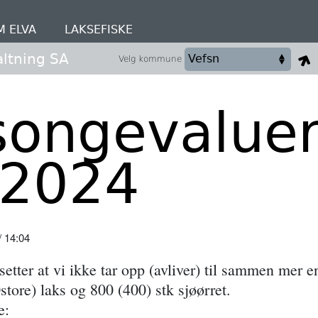
M ELVA
LAKSEFISKE
altning SA
Velg kommune
songevaluer
 2024
 14:04
utsetter at vi ikke tar opp (avliver) til sammen mer
ore) laks og 800 (400) stk sjøørret.
te: