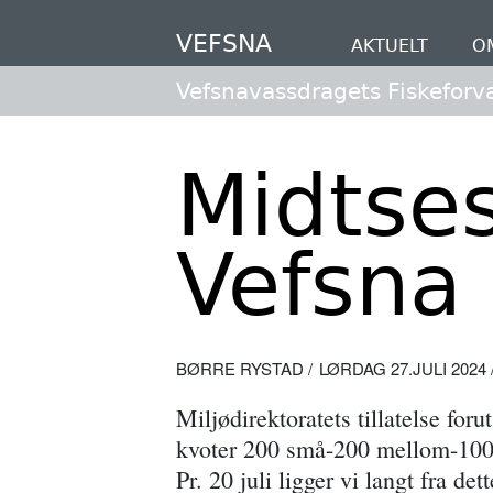
Hopp
til
VEFSNA
AKTUELT
O
hovedinnhold
Vefsnavassdragets Fiskeforv
Midtse
Vefsna
BØRRE RYSTAD
LØRDAG 27.JULI 2024 /
Miljødirektoratets tillatelse for
kvoter 200 små-200 mellom-100st
Pr. 20 juli ligger vi langt fra det