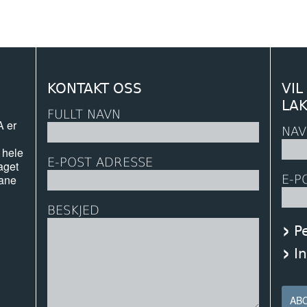
KONTAKT OSS
VIL
LA
FULLT NAVN
A er
NAV
 hele
E-POST ADRESSE
aget
E-P
rane
BESKJED
P
I