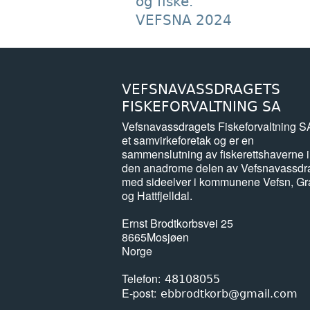
og fiske.
VEFSNA 2024
VEFSNAVASSDRAGETS
FISKEFORVALTNING SA
Vefsnavassdragets Fiskeforvaltning S
et samvirkeforetak og er en
sammenslutning av fiskerettshaverne i
den anadrome delen av Vefsnavassdr
med sideelver i kommunene Vefsn, G
og Hattfjelldal.
Ernst Brodtkorbsvei 25
8665
Mosjøen
Norge
Telefon
48108055
E-post
ebbrodtkorb@gmail.com