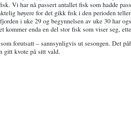
 fisk. Vi har nå passert antallet fisk som hadde pa
telig høyere for det gikk fisk i den perioden tellere
fjorden i uke 29 og begynnelsen av uke 30 har ogs
t kommer enda en del stor fisk som viser seg, etter
 som forutsatt – sannsynligvis ut sesongen. Det påh
n gitt kvote på sitt vald.