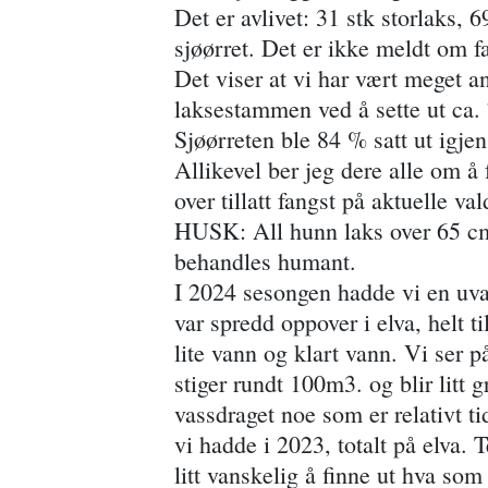
Det er avlivet: 31 stk storlaks, 
sjøørret. Det er ikke meldt om f
Det viser at vi har vært meget ans
laksestammen ved å sette ut ca. 
Sjøørreten ble 84 % satt ut igje
Allikevel ber jeg dere alle om å 
over tillatt fangst på aktuelle val
HUSK: All hunn laks over 65 cm s
behandles humant.
I 2024 sesongen hadde vi en uva
var spredd oppover i elva, helt ti
lite vann og klart vann. Vi ser på
stiger rundt 100m3. og blir litt 
vassdraget noe som er relativt t
vi hadde i 2023, totalt på elva. T
litt vanskelig å finne ut hva som