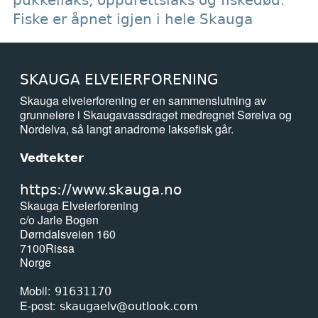
pukkellaks, oppdrettslaks og fiskedød.
Fiske er åpnet igjen i hele Skauga
SKAUGA ELVEIERFORENING
Skauga elveierforening er en sammenslutning av
grunneiere i Skaugavassdraget medregnet Sørelva og
Nordelva, så langt anadrome laksefisk går.
Vedtekter
https://www.skauga.no
Skauga Elveierforening
c/o Jarle Bogen
Dørndalsveien 160
7100
Rissa
Norge
Mobil
91631170
E-post
skaugaelv@outlook.com