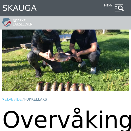
Hopp
SKAUGA
MENY
til
hovedinnhold
ELVESIDE
/
PUKKELLAKS
Overvåking