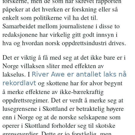
forskerne, men de som har skrevet rapporten
påpeker at det hverken er forskning eller så
enkelt som politikerne vil ha det til.
Samarbeidet mellom journalistene i disse to
redaksjonene har virkelig gitt godt innsyn i
hva og hvordan norsk oppdrettsindustri drives.
Det er viktig å få med seg at det ikke bare er i
Norge villaksen sliter med effekten av
lakselus. I
River Awe er antallet laks nå
og skottene har for alvor begynt
rekordlavt
å merke effektene av ikke-bærekraftig
oppdrettsregimer. Det er verdt å merke seg at
lusegrensene i Skottland er betraktelig høyere
enn i Norge og at de norske selskapene som
operer i Skottland forholder seg til skotske
grenseverdier. Dette er jo forståelig, men