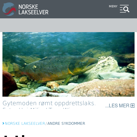
Hopp
MENY
til
hovedinnhold
Gytemoden rømt oppdrettslaks.
LES MER
Foto: Uni Miljø / Tore Wiers.
NORSKE LAKSEELVER
/
ANDRE SYKDOMMER