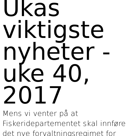
Ukas
viktigste
nyheter -
uke 40,
2017
Mens vi venter på at
Fiskeridepartementet skal innføre
det nye forvaltningsregimet for