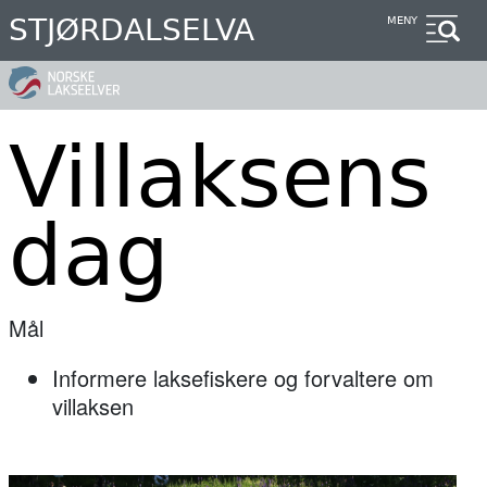
Hopp
STJØRDALSELVA
MENY
til
hovedinnhold
Villaksens
dag
Mål
Informere laksefiskere og forvaltere om
villaksen