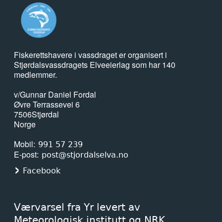
Fiskerettshavere i vassdraget er organisert i
Stjørdalsvassdragets Elveeierlag som har 140
medlemmer.
v/Gunnar Daniel Fordal
Øvre Terrassevei 6
7506
Stjørdal
Norge
Mobil
991 57 239
E-post
post@stjordalselva.no
Facebook
Værvarsel fra Yr levert av
Meteorologisk institutt og NRK