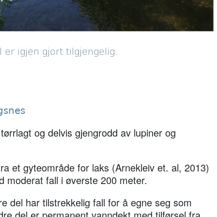
r igjen gjort tilgjengelig.
gsnes
tørrlagt og delvis gjengrodd av lupiner og
fra et gyteområde for laks (Arnekleiv et. al, 2013)
 moderat fall i øverste 200 meter.
re del har tilstrekkelig fall for å egne seg som
re del er permanent vanndekt med tilførsel fra