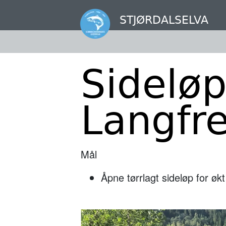
Hopp
til
STJØRDALSELVA
hovedinnhold
Sidelø
Langfr
Mål
Åpne tørrlagt sideløp for økt