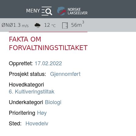
MENY
3
ØNØ
1.3
12
56m
m/s
°C
FAKTA OM
FORVALTNINGSTILTAKET
Opprettet:
17.02.2022
Prosjekt status
Gjennomført
Hovedkategori
6. Kultiveringstiltak
Underkategori
Biologi
Prioritering
Høy
Sted
Hovedelv