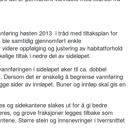
nnføring høsten 2013 i tråd med tiltaksplan for
 ble samtidig gjennomført enkle
r videre oppfølging og justering av habitatforhold
kkelige tiltak i nedre del av sideløpet.
vannføringen i sideløpet øker til ca. dobbel
g. Dersom det er ønskelig å begrense vannføring
ge sider av innløpet. Buner og innløp skal gis en
des og sidekantene slakes ut for å gi bedre
eres, og grove fraksjoner legges tilbake som
tene. Større stein og innsnevringer i tverrsnittet