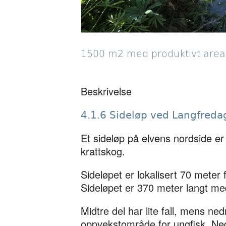
1500 m2 med produktivt areal e
Beskrivelse
4.1.6 Sideløp ved Langfreda
Et sideløp på elvens nordside er 
krattskog.
Sideløpet er lokalisert 70 meter 
Sideløpet er 370 meter langt med
Midtre del har lite fall, mens ned
oppvekstområde for ungfisk. Ned