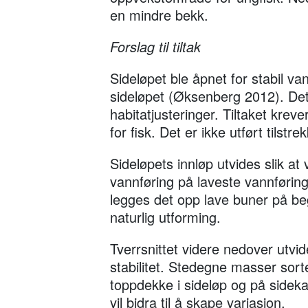
en mindre bekk.
Forslag til tiltak
Sideløpet ble åpnet for stabil va
sideløpet (Øksenberg 2012). Det
habitatjusteringer. Tiltaket kreve
for fisk. Det er ikke utført tilstre
Sideløpets innløp utvides slik at 
vannføring på laveste vannførin
legges det opp lave buner på beg
naturlig utforming.
Tverrsnittet videre nedover utvi
stabilitet. Stedegne masser sort
toppdekke i sideløp og på sidekan
vil bidra til å skape variasjon.