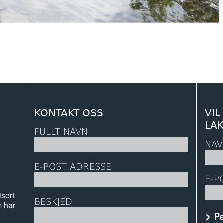
KONTAKT OSS
VIL
LA
FULLT NAVN
NAV
E-POST ADRESSE
E-P
isert
BESKJED
m har
P