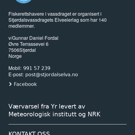
Fiskerettshavere i vassdraget er organisert i
Stjørdalsvassdragets Elveeierlag som har 140
medlemmer.
v/Gunnar Daniel Fordal
Øvre Terrassevei 6
7506
Stjørdal
Norge
Mobil
991 57 239
E-post
post@stjordalselva.no
Facebook
Værvarsel fra Yr levert av
Meteorologisk institutt og NRK
KONTAKT OSS