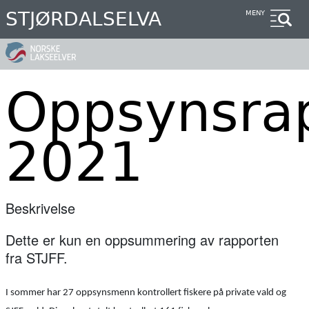
Hopp
STJØRDALSELVA
MENY
til
hovedinnhold
Oppsynsra
2021
Beskrivelse
Dette er kun en oppsummering av rapporten
fra STJFF.
I sommer har 27 oppsynsmenn kontrollert fiskere på private vald og