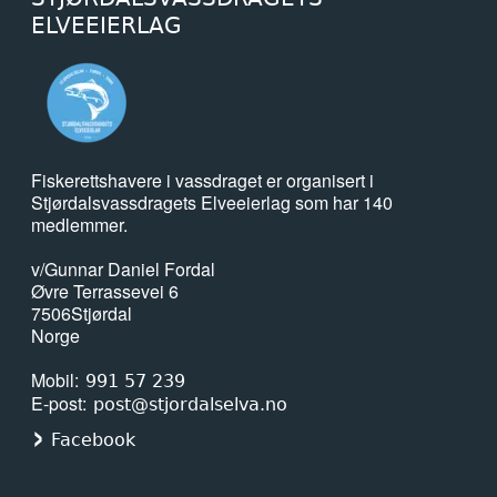
ELVEEIERLAG
Fiskerettshavere i vassdraget er organisert i
Stjørdalsvassdragets Elveeierlag som har 140
medlemmer.
v/Gunnar Daniel Fordal
Øvre Terrassevei 6
7506
Stjørdal
Norge
Mobil
991 57 239
E-post
post@stjordalselva.no
Facebook