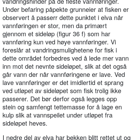
vandringshinder på de fleste vannføringer.
Under befaring påpekte grunneier at fisken er
observert å passerr dette punktet i elva når
vannføringen er stor, men da primært
gjennom et sideløp (figur 36 f) som har
vannføring kun ved høye vannføringer. Vi
foreslår at vandringsmulighetene for fisk i
dette området forbedres ved å lede mer vann
inn mot det nevnte sideløpet, slik at det også
går vann der når vannføringene er lave. Ved
lave vannføringer er det imidlertid et sprang
ved utløpet av sideløpet som fisk trolig ikke
passerer. Det bør derfor også legges opp
stein og samfengt tettemasse for å lage en
kulp slik at vannspeilet under utløpet fra
sideløpet heves.
I nedre del av elva har bekken blitt rettet ut og