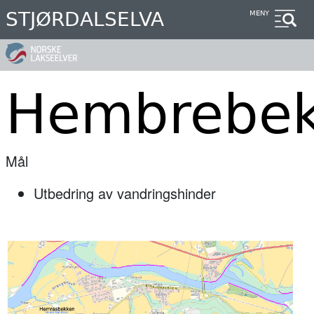
Hopp
STJØRDALSELVA
MENY
til
hovedinnhold
Hembrebe
Mål
Utbedring av vandringshinder