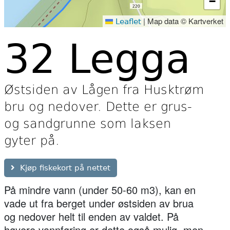
−
|
Map data © Kartverket
Leaflet
32 Legga
Østsiden av Lågen fra Husktrøm
bru og nedover. Dette er grus-
og sandgrunne som laksen
gyter på.
Kjøp fiskekort på nettet
På mindre vann (under 50-60 m3), kan en
vade ut fra berget under østsiden av brua
og nedover helt til enden av valdet. På
høyere vannføring er dette også mulig, men