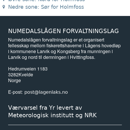
Nedre sone: Sør for Holmfoss
NUMEDALSLÅGEN FORVALTNINGSLAG
Numedalslågen forvaltningslag er et organisert
fellesskap mellom fiskerettshaverne i Lågens hovedløp
i kommunene Larvik og Kongsberg fra munningen i
Larvik og nord til demningen i Hvittingfoss.
Hedrumveien 1183
3282
Kvelde
Norge
E-post
post@lagenlaks.no
Værvarsel fra Yr levert av
Meteorologisk institutt og NRK