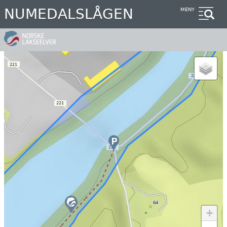
Hopp
NUMEDALSLÅGEN
MENY
til
hovedinnhold
+