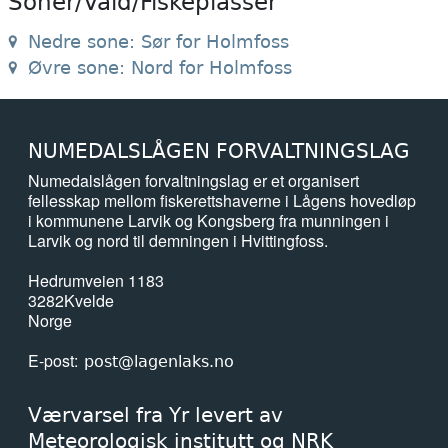
Soner/Vald/Fiskeplasser
Nedre sone: Sør for Holmfoss
Øvre sone: Nord for Holmfoss
NUMEDALSLÅGEN FORVALTNINGSLAG
Numedalslågen forvaltningslag er et organisert
fellesskap mellom fiskerettshaverne i Lågens hovedløp
i kommunene Larvik og Kongsberg fra munningen i
Larvik og nord til demningen i Hvittingfoss.
Hedrumveien 1183
3282
Kvelde
Norge
E-post
post@lagenlaks.no
Værvarsel fra Yr levert av
Meteorologisk institutt og NRK