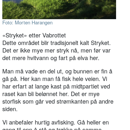
Foto: Morten Harangen
«Stryket» etter Vabrottet
Dette området blir tradisjonelt kalt Stryket.
Det er ikke mye mer stryk nå, men før var
det mere hvitvann og fart på elva her.
Man må vade en del ut, og bunnen er fin å
gå på. Her kan man få fisk hele veien. Vi
har erfart at lange kast på midtpartiet ved
raset kan bli belønnet her. Det er mye
storfisk som går ved strømkanten på andre
siden.
Vi anbefaler hurtig avfisking. Gå heller en
gang til enn å stå og trøkke på samme