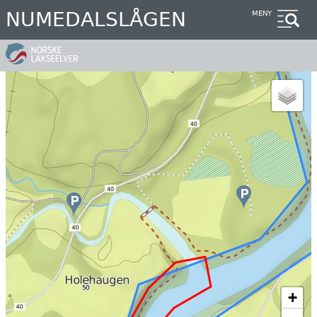
Hopp
NUMEDALSLÅGEN
MENY
til
hovedinnhold
+