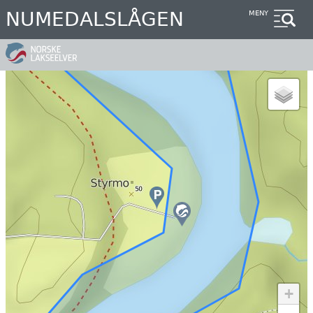
Hopp
NUMEDALSLÅGEN
MENY
til
hovedinnhold
+