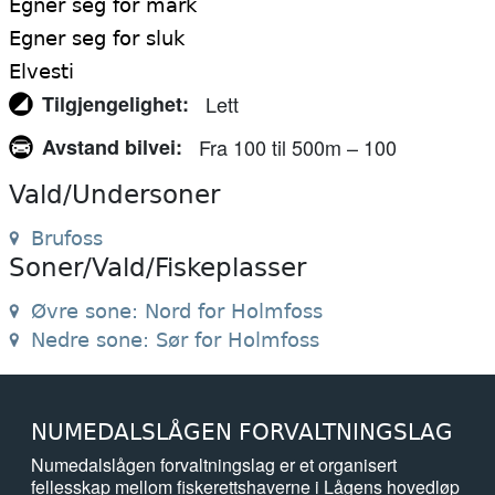
Egner seg for mark
Egner seg for sluk
Elvesti
Tilgjengelighet
Lett
Avstand bilvei
Fra 100 til 500m – 100
Vald/Undersoner
Brufoss
Soner/Vald/Fiskeplasser
Øvre sone: Nord for Holmfoss
Nedre sone: Sør for Holmfoss
NUMEDALSLÅGEN FORVALTNINGSLAG
Numedalslågen forvaltningslag er et organisert
fellesskap mellom fiskerettshaverne i Lågens hovedløp