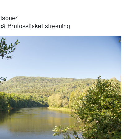
åtsoner
 på Brufossfisket strekning