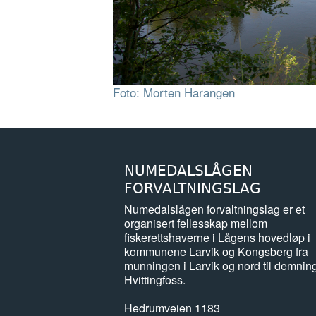
Foto: Morten Harangen
NUMEDALSLÅGEN
FORVALTNINGSLAG
Numedalslågen forvaltningslag er et
organisert fellesskap mellom
fiskerettshaverne i Lågens hovedløp i
kommunene Larvik og Kongsberg fra
munningen i Larvik og nord til demnin
Hvittingfoss.
Hedrumveien 1183