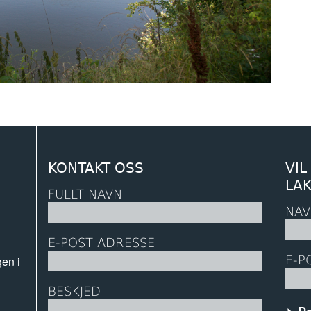
KONTAKT OSS
VIL
LA
FULLT NAVN
NAV
E-POST ADRESSE
E-P
gen i
BESKJED