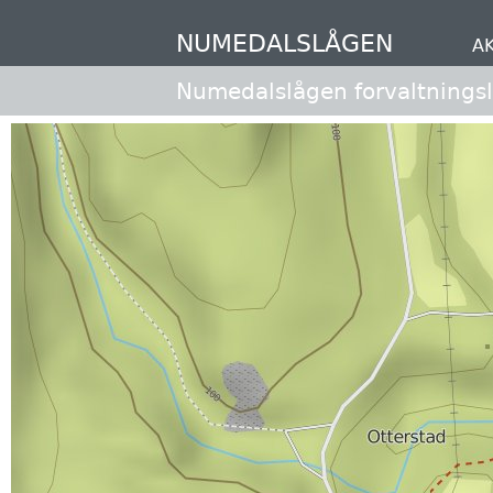
Hopp
til
NUMEDALSLÅGEN
A
hovedinnhold
Numedalslågen forvaltnings