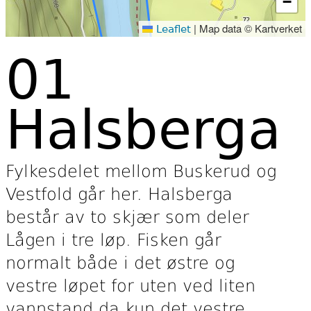
−
|
Map data © Kartverket
Leaflet
01
Halsberga
Fylkesdelet mellom Buskerud og
Vestfold går her. Halsberga
består av to skjær som deler
Lågen i tre løp. Fisken går
normalt både i det østre og
vestre løpet for uten ved liten
vannstand da kun det vestre