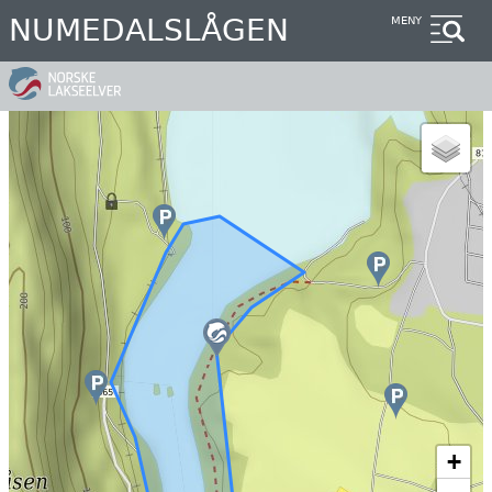
Hopp
NUMEDALSLÅGEN
MENY
til
hovedinnhold
+