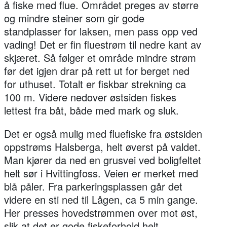
å fiske med flue. Området preges av større
og mindre steiner som gir gode
standplasser for laksen, men pass opp ved
vading! Det er fin fluestrøm til nedre kant av
skjæret. Så følger et område mindre strøm
før det igjen drar på rett ut for berget ned
for uthuset. Totalt er fiskbar strekning ca
100 m. Videre nedover østsiden fiskes
lettest fra båt, både med mark og sluk.
Det er også mulig med fluefiske fra østsiden
oppstrøms Halsberga, helt øverst på valdet.
Man kjører da ned en grusvei ved boligfeltet
helt sør i Hvittingfoss. Veien er merket med
blå påler. Fra parkeringsplassen går det
videre en sti ned til Lågen, ca 5 min gange.
Her presses hovedstrømmen over mot øst,
slik at det er gode fiskeforhold helt