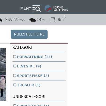
MENY
3
SSV
2.9
14
8m
m/s
°C
NULLSTILL FILTRE
KATEGORI
FORVALTNING
(12)
ELVESIDE
(9)
SPORTSFISKE
(2)
TRUSLER
(1)
UNDERKATEGORI