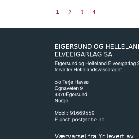
Nåværende
Side
Side
Side
Sider
1
2
3
4
side
EIGERSUND OG HELLELAN
ELVEEIGARLAG SA
Eigersund og Helleland Elveeigarlag
forvalter Hellelandsvassdraget.
c/o Terje Havsø
Ognaveien 9
4370
Egersund
Norge
Mobil
91669559
E-post
post@ehe.no
Værvarsel fra Yr levert av