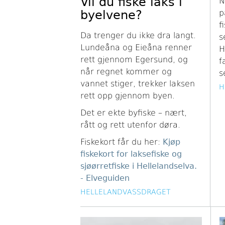
Vil du fiske laks i
N
byelvene?
p
f
Da trenger du ikke dra langt.
s
Lundeåna og Eieåna renner
H
rett gjennom Egersund, og
f
når regnet kommer og
s
vannet stiger, trekker laksen
H
rett opp gjennom byen.
Det er ekte byfiske – nært,
rått og rett utenfor døra.
Fiskekort får du her:
Kjøp
fiskekort for laksefiske og
sjøørretfiske i Hellelandselva.
- Elveguiden
HELLELANDVASSDRAGET