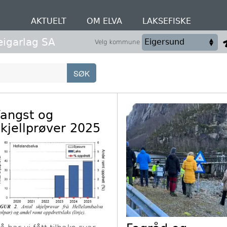
AKTUELT
OM ELVA
LAKSEFISKE
eigarlag SA
Velg kommune
Fangst og
skjellprøver 2025