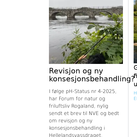
Revisjon og ny
f
konsesjonsbehandling?
u
I følge pH-Status nr 4-2025,
H
har Forum for natur og
E
friluftsliv Rogaland, nylig
sendt et brev til NVE og bedt
om revisjon og ny
konsesjonsbehandling i
Hellelandsvassdraget.