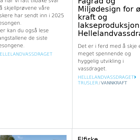
Fagråd og
å har vi fått tilbake svar
Miljødesign for 
å skjellprøvene våre
iskere har sendt inn i 2025
kraft og
esongen.
lakseproduksjon
er kan du også lese
Hellelandvassdr
angstallene de siste
esongene.
Det er i ferd med å skje 
meget spennende og
ELLELANDVASSDRAGET
hyggelig utvikling i
vassdraget.
HELLELANDVASSDRAGET
TRUSLER
/
VANNKRAFT
Elfiske