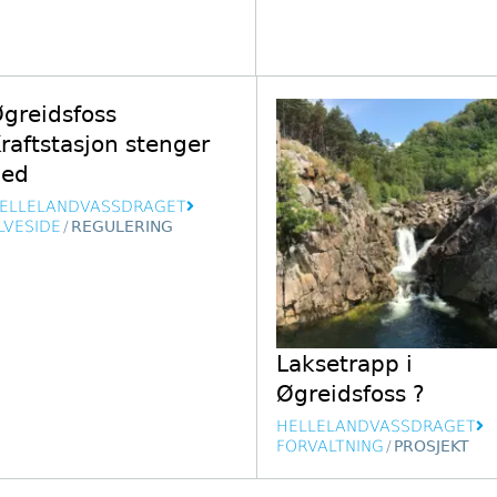
greidsfoss
raftstasjon stenger
ned
ELLELANDVASSDRAGET
LVESIDE
/
REGULERING
Laksetrapp i
Øgreidsfoss ?
HELLELANDVASSDRAGET
FORVALTNING
/
PROSJEKT