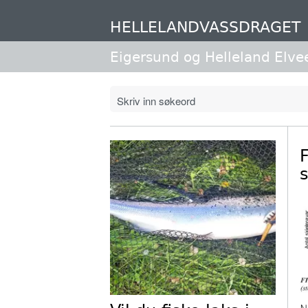
Hopp
til
HELLELANDVASSDRAGET
hovedinnhold
Eigersund og Helleland Elve