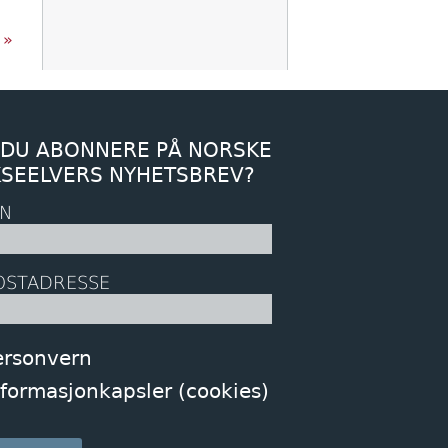
e
 »
 DU ABONNERE PÅ NORSKE
KSEELVERS NYHETSBREV?
N
OSTADRESSE
ersonvern
nformasjonkapsler (cookies)