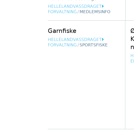
HELLELANDVASSDRAGET
FORVALTNING
/
MEDLEMSINFO
Garnfiske
Ø
K
HELLELANDVASSDRAGET
FORVALTNING
/
SPORTSFISKE
H
E