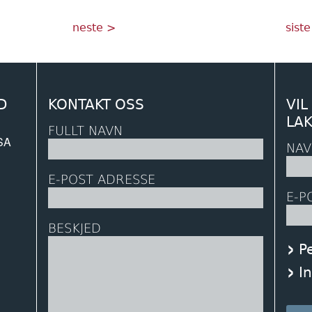
Neste
Sist
neste >
siste
side
side
D
KONTAKT OSS
VIL
LA
FULLT NAVN
 SA
NAV
E-POST ADRESSE
E-P
BESKJED
P
I