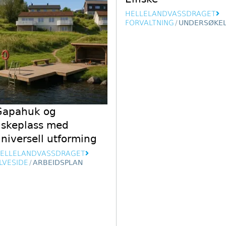
HELLELANDVASSDRAGET
FORVALTNING
/
UNDERSØKE
Gapahuk og
iskeplass med
niversell utforming
ELLELANDVASSDRAGET
LVESIDE
/
ARBEIDSPLAN