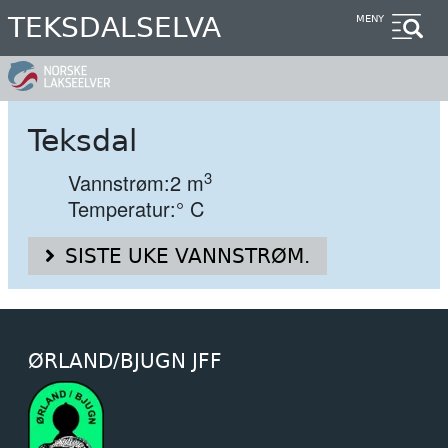
Hopp
TEKSDALSELVA
MENY
til
hovedinnhold
Teksdal
3
Vannstrøm:
2 m
Temperatur:
° C
SISTE UKE VANNSTRØM.
ØRLAND/BJUGN JFF