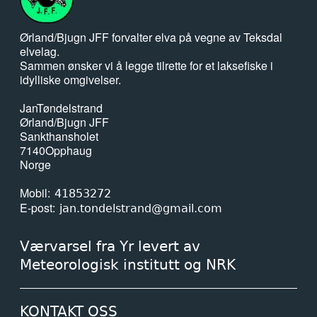
Ørland/Bjugn JFF forvalter elva på vegne av Teksdal
elvelag.
Sammen ønsker vi å legge tilrette for et laksefiske i
idylliske omgivelser.
Jan
Tøndelstrand
Ørland/Bjugn JFF
Sankthansholet
7140
Opphaug
Norge
Mobil
41853272
E-post
jan.tondelstrand@gmail.com
Værvarsel fra Yr levert av
Meteorologisk institutt og NRK
KONTAKT OSS