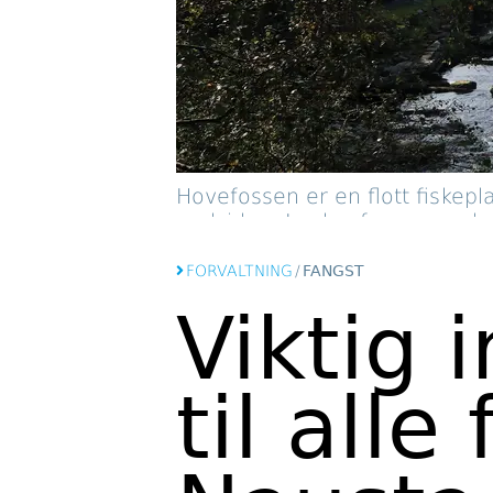
Hovefossen er en flott fiskepl
nedsiden. I selve fossen er de
FORVALTNING
/
FANGST
Viktig 
til alle 