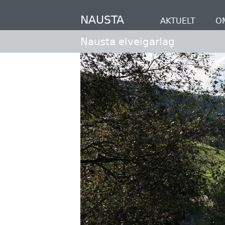
Hopp
til
NAUSTA
AKTUELT
O
hovedinnhold
Nausta elveigarlag