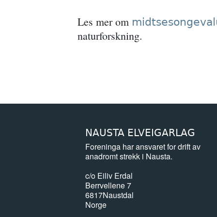
Les mer om
midtsesongeval
naturforskning.
NAUSTA ELVEIGARLAG
Foreninga har ansvaret for drift av
anadromt strekk i Nausta.
c/o Eiliv Erdal
Berrvellene 7
6817
Naustdal
Norge