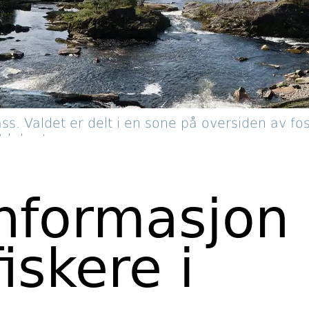
ass. Valdet er delt i en sone på oversiden av f
t laksetrapp.
informasjon
fiskere i