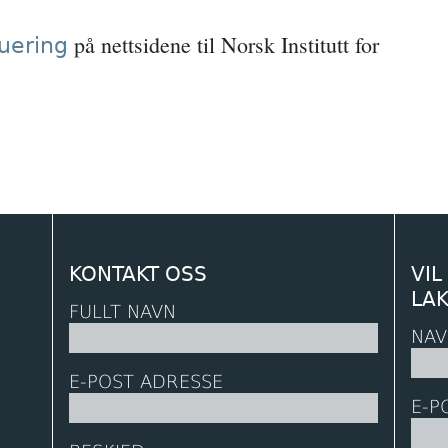
på nettsidene til Norsk Institutt for
uering
KONTAKT OSS
VIL
LA
FULLT NAVN
NAV
E-POST ADRESSE
E-P