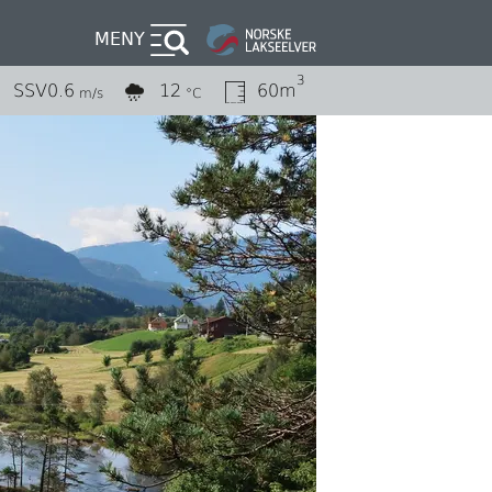
MENY
3
SSV
0.6
12
60m
m/s
°C