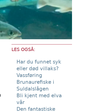
LES OGSÅ:
Har du funnet syk
eller død villaks?
Vassføring
Brunaurefiske i
Suldalslågen
n
Bli kjent med elva
vår
Den fantastiske