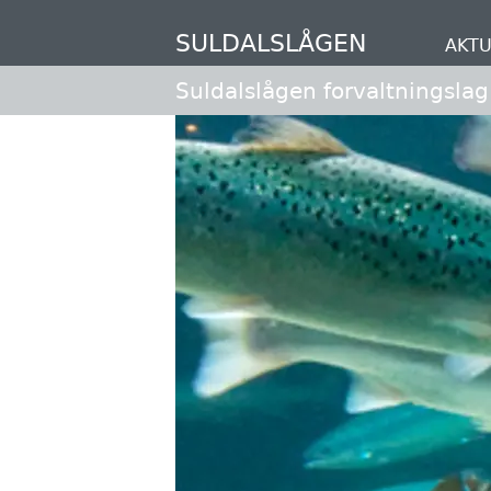
Hopp
til
SULDALSLÅGEN
AKTU
hovedinnhold
Suldalslågen forvaltningslag