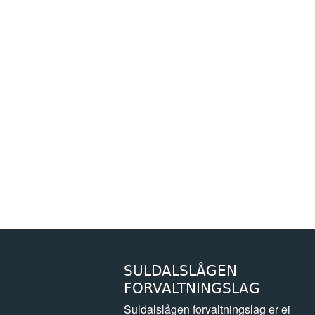
SULDALSLÅGEN
FORVALTNINGSLAG
Suldalslågen forvaltningslag er ei