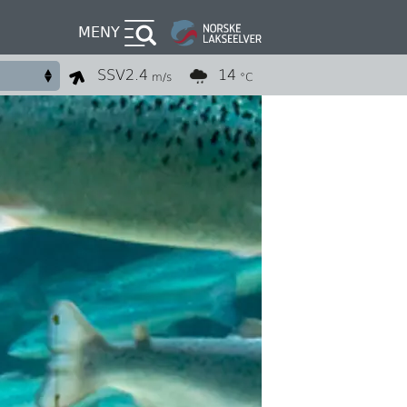
MENY
SSV
2.4
14
m/s
°C