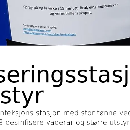
seringsstasj
tstyr
infeksjons stasjon med stor tønne ved
å desinfisere vaderar og større utstyr