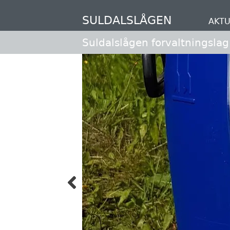
Hopp
til
SULDALSLÅGEN
AKTU
hovedinnhold
Suldalslågen forvaltningslag