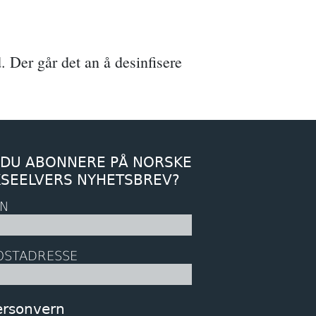
. Der går det an å desinfisere
 DU ABONNERE PÅ NORSKE
KSEELVERS NYHETSBREV?
N
OSTADRESSE
ersonvern