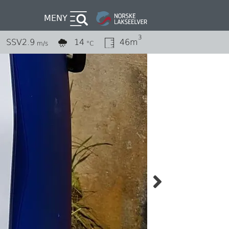
MENY
3
SSV
2.9
14
46m
m/s
°C