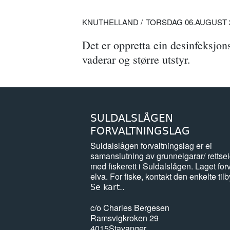
KNUTHELLAND
TORSDAG 06.AUGUST 20
Det er oppretta ein desinfeksjon
vaderar og større utstyr.
SULDALSLÅGEN
FORVALTNINGSLAG
Suldalslågen forvaltningslag er ei
samanslutning av grunneigarar/ rettse
med fiskerett i Suldalslågen. Laget forv
elva. For fiske, kontakt den enkelte tilb
.
Se kart.
c/o Charles Bergesen
Ramsvigkroken 29
4015
Stavanger