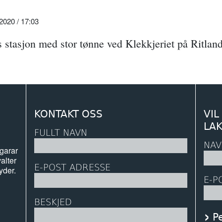
20 / 17:03
s stasjon med stor tønne ved Klekkjeriet på Ritland
KONTAKT OSS
VIL
LA
FULLT NAVN
NAV
igarar
alter
E-POST ADRESSE
yder.
E-P
BESKJED
P