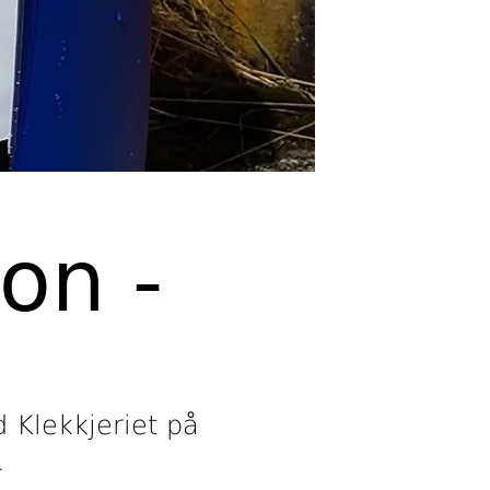
on -
 Klekkjeriet på
.