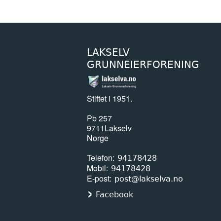
LAKSELV
GRUNNEIERFORENING
Stiftet i 1951.
Pb 257
9711
Lakselv
Norge
Telefon
94178428
Mobil
94178428
E-post
post@lakselva.no
Facebook