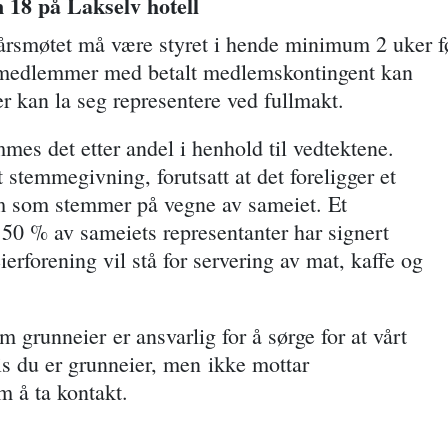
 18 på Lakselv hotell
årsmøtet må være styret i hende minimum 2 uker f
le medlemmer med betalt medlemskontingent kan
kan la seg representere ved fullmakt.
es det etter andel i henhold til vedtektene.
temmegivning, forutsatt at det foreligger et
em som stemmer på vegne av sameiet. Et
r 50 % av sameiets representanter har signert
ierforening vil stå for servering av mat, kaffe og
grunneier er ansvarlig for å sørge for at vårt
is du er grunneier, men ikke mottar
m å ta kontakt.