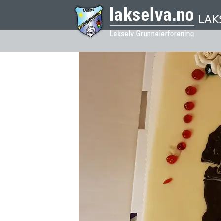
Hopp
til
LAK
hovedinnhold