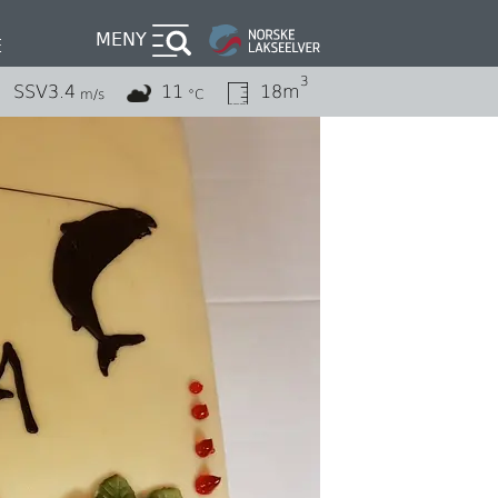
MENY
E
3
SSV
3.4
11
18m
m/s
°C