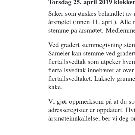
Torsdag 25. april 2019 klokken
Saker som ønskes behandlet av 
årsmøtet (innen 11. april). Al
stemme på årsmøtet. Medlemmer 
Ved gradert stemmegivning stemm
Sameier kan stemme ved gradert s
flertallsvedtak som utpeker hv
flertallsvedtak innebærer at ove
flertallsvedtaket. Lakselv grunne
kake.
Vi gjør oppmerksom på at du som 
adresseregister er oppdatert. Hv
årsmøteinnkallelse, ber vi deg o