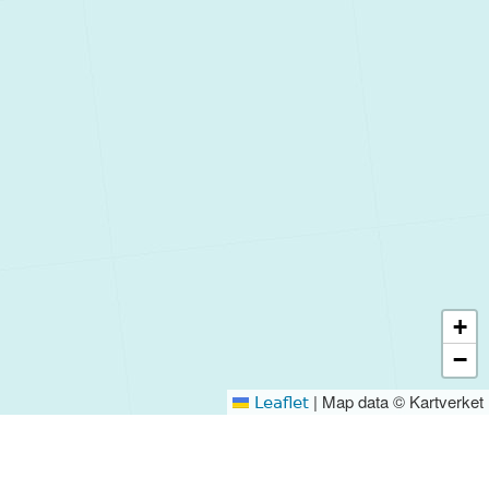
+
−
|
Map data © Kartverket
Leaflet