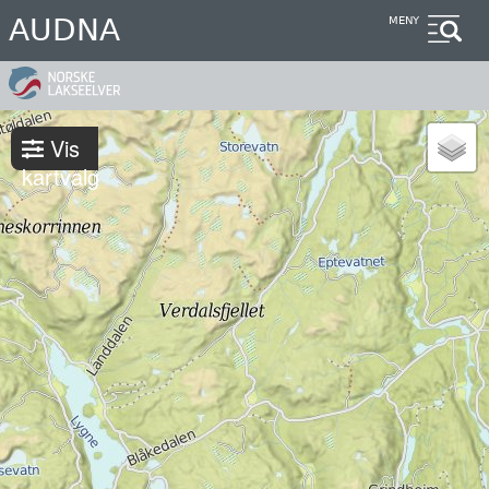
Hopp
AUDNA
MENY
til
hovedinnhold
Vis
kartvalg