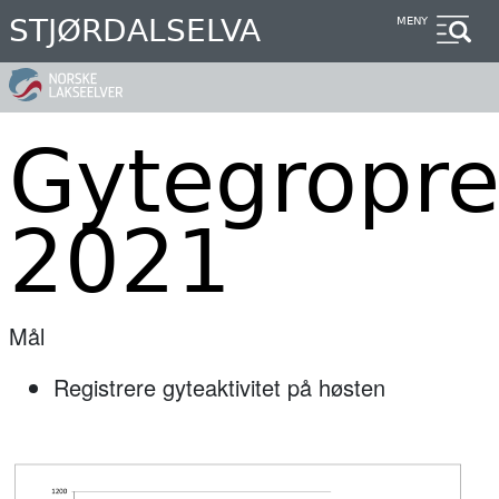
Hopp
STJØRDALSELVA
MENY
til
hovedinnhold
Gytegropre
2021
Mål
Registrere gyteaktivitet på høsten