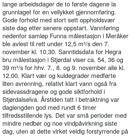
lange arbeidsdager de to første dagene la
grunnlaget for en vellykket gjennomføring.
Gode forhold med stort sett oppholdsvær
siste dag etter senere oppstart. Vannføring
nedenfor samløp Funna målestasjon i Meråker
ble avlest til rett under 12,5 m³/s den 7.
november kl. 10.30. Sanntidsdata for Hegra
bru målestasjon i Stjørdal viser ca. 54, 36 og
39 m³/s for hhv. 7., 8. og 9. november alle kl.
12.00. Klart vær og kuldegrader medførte
liten avrenning, relativt klart vann også fra
sidevassdragene og gode siktforhold i
Stjørdalselva. Årstiden tatt i betraktning var
daglengden god med rundt 6 timer
tilfredsstillende lys. Det var små perioder med
mindre nedbør og noe vindpåvirkning siste
dag, uten at dette virket veldig forstyrrende på