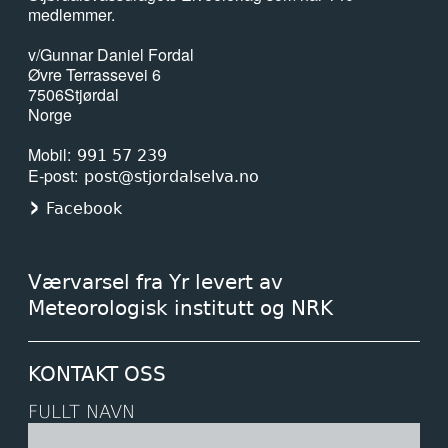
medlemmer.
v/Gunnar Daniel Fordal
Øvre Terrassevei 6
7506
Stjørdal
Norge
Mobil
991 57 239
E-post
post@stjordalselva.no
Facebook
Værvarsel fra Yr levert av
Meteorologisk institutt og NRK
KONTAKT OSS
FULLT NAVN