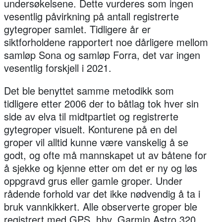
undersøkelsene. Dette vurderes som ingen
vesentlig påvirkning på antall registrerte
gytegroper samlet. Tidligere år er
siktforholdene rapportert noe dårligere mellom
samløp Sona og samløp Forra, det var ingen
vesentlig forskjell i 2021.
Det ble benyttet samme metodikk som
tidligere etter 2006 der to båtlag tok hver sin
side av elva til midtpartiet og registrerte
gytegroper visuelt. Konturene på en del
groper vil alltid kunne være vanskelig å se
godt, og ofte må mannskapet ut av båtene for
å sjekke og kjenne etter om det er ny og løs
oppgravd grus eller gamle groper. Under
rådende forhold var det ikke nødvendig å ta i
bruk vannkikkert. Alle observerte groper ble
registrert med GPS, hhv. Garmin Astro 320