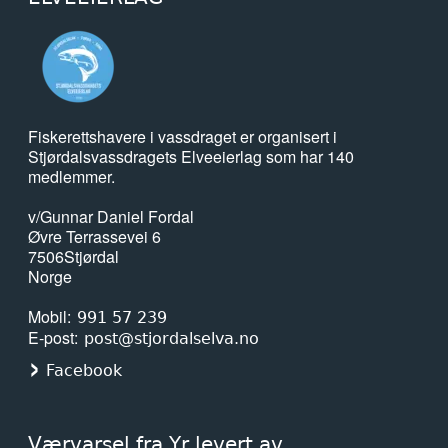
Fiskerettshavere i vassdraget er organisert i
Stjørdalsvassdragets Elveeierlag som har 140
medlemmer.
v/Gunnar Daniel Fordal
Øvre Terrassevei 6
7506
Stjørdal
Norge
Mobil
991 57 239
E-post
post@stjordalselva.no
Facebook
Værvarsel fra Yr levert av