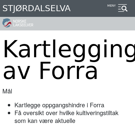
Hopp
STJØRDALSELVA
MENY
til
hovedinnhold
Kartleggin
av Forra
Mål
Kartlegge oppgangshindre i Forra
Få oversikt over hvilke kultiveringstiltak
som kan være aktuelle