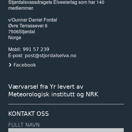
Stjørdalsvassdragets Elveeierlag som har 140
medlemmer.
v/Gunnar Daniel Fordal
Øvre Terrassevei 6
7506
Stjørdal
Norge
Mobil
991 57 239
E-post
post@stjordalselva.no
Facebook
Værvarsel fra Yr levert av
Meteorologisk institutt og NRK
KONTAKT OSS
FULLT NAVN