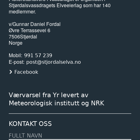
Stjørdalsvassdragets Elveeierlag som har 140
medlemmer.
v/Gunnar Daniel Fordal
Øvre Terrassevei 6
7506
Stjørdal
Norge
Mobil
991 57 239
E-post
post@stjordalselva.no
Facebook
Værvarsel fra Yr levert av
Meteorologisk institutt og NRK
KONTAKT OSS
FULLT NAVN