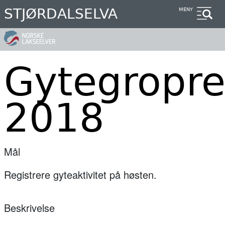
Hopp
STJØRDALSELVA
MENY
til
hovedinnhold
Gytegropre
2018
Mål
Registrere gyteaktivitet på høsten.
Beskrivelse