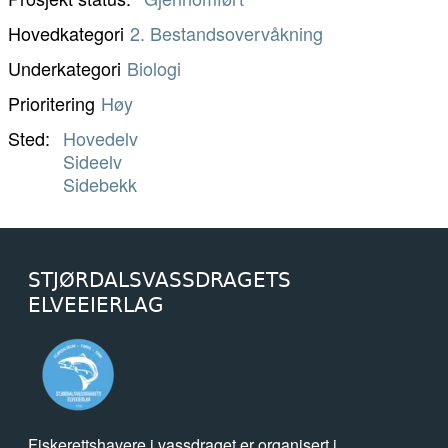
Hovedkategori
2. Bestandsovervåkning
Underkategori
Biologi
Prioritering
Høy
Sted
Hovedelv
Sideelv
Sidebekk
STJØRDALSVASSDRAGETS
ELVEEIERLAG
Fiskerettshavere i vassdraget er organisert i