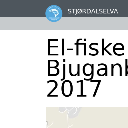
Hopp
til
STJØRDALSELVA
hovedinnhold
El-fiske
Bjugan
2017