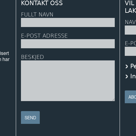
KONTAKT OSS
VIL
LA
FULLT NAVN
NAV
E-POST ADRESSE
E-P
isert
BESKJED
m har
P
I