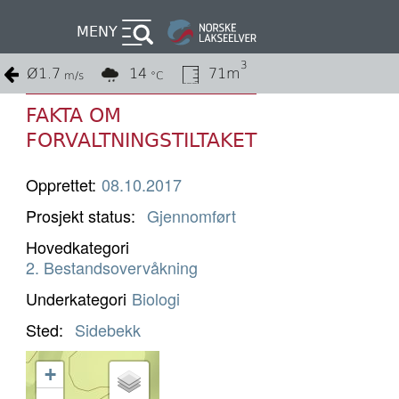
MENY
3
Ø
1.7
14
71m
m/s
°C
FAKTA OM
FORVALTNINGSTILTAKET
Opprettet:
08.10.2017
Prosjekt status
Gjennomført
Hovedkategori
2. Bestandsovervåkning
Underkategori
Biologi
Sted
Sidebekk
+