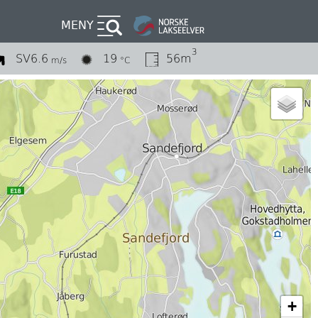
MENY
3
SV
6.6
19
56m
m/s
°C
+