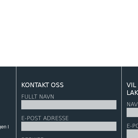
KONTAKT OSS
VIL
LA
FULLT NAVN
NAV
E-POST ADRESSE
E-P
gen i