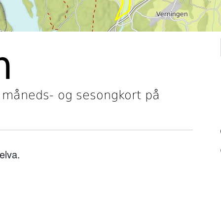
m
- måneds- og sesongkort på
elva.