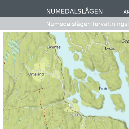
Hopp
til
NUMEDALSLÅGEN
A
hovedinnhold
Numedalslågen forvaltnings