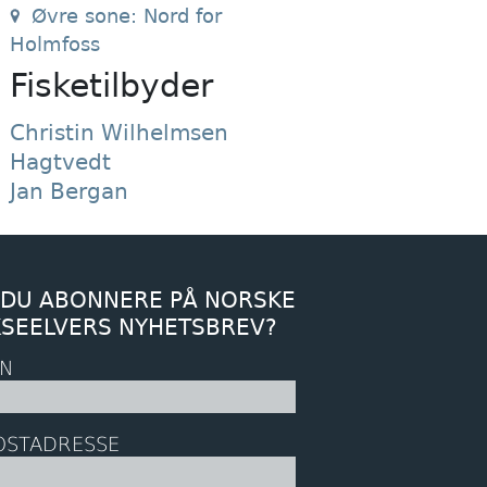
Øvre sone: Nord for
Holmfoss
Fisketilbyder
Christin Wilhelmsen
Hagtvedt
Jan Bergan
 DU ABONNERE PÅ NORSKE
KSEELVERS NYHETSBREV?
N
OSTADRESSE