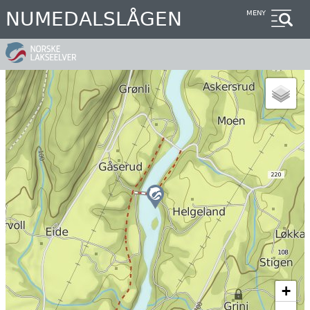
Hopp
NUMEDALSLÅGEN
MENY
til
hovedinnhold
+