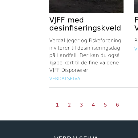
VJFF med
desinfiseringskveld
Verdal Jeger og Fiskeforening
R
inviterer til desinfiseringsdag
V
på Landfall. Der kan du også
kjøpe kort til de fine valdene
VJFF Disponerer
VERDALSELVA
Nåværende
Side
Side
Side
Side
Side
Sider
1
2
3
4
5
6
side