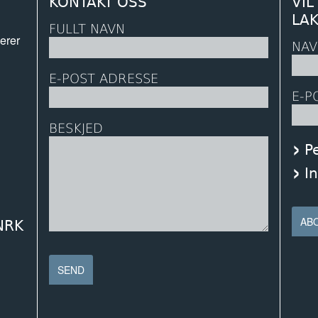
KONTAKT OSS
VIL
LA
FULLT NAVN
erer
NAV
E-POST ADRESSE
E-P
BESKJED
P
I
 NRK