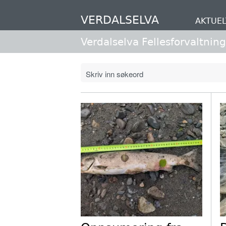
Hopp
til
VERDALSELVA
AKTUEL
hovedinnhold
Verdalselva Fellesforvaltning