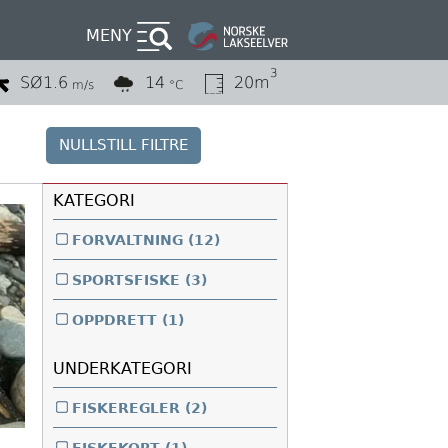
MENY
3
SØ
1.6
14
20m
m/s
°C
NULLSTILL FILTRE
KATEGORI
FORVALTNING
(12)
SPORTSFISKE
(3)
OPPDRETT
(1)
UNDERKATEGORI
FISKEREGLER
(2)