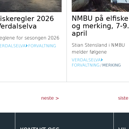
NMBU på elfiske
Fiskeregler 2026
og merking, 7-9
Verdalselva
april
eglene for sesongen 2026
Stian Stensland i NMBU
ERDALSELVA
FORVALTNING
melder følgene
VERDALSELVA
FORVALTNING
/
MERKING
Neste
Sist
neste >
siste
side
side