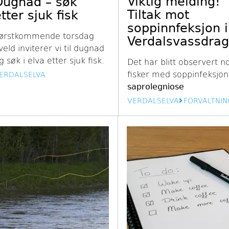
Viktig melding!
Dugnad – søk
Tiltak mot
tter sjuk fisk
soppinnfeksjon i
ørstkommende torsdag
Verdalsvassdrag
veld inviterer vi til dugnad
g søk i elva etter sjuk fisk.
Det har blitt observert n
fisker med
soppinfeksjo
ERDALSELVA
saprolegniose
VERDALSELVA
FORVALTNIN