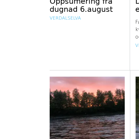
Oppsumering fra
dugnad 6.august
e
VERDALSELVA
F
k
o
V