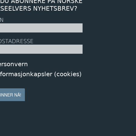
 DU ABONNERE PÅ NORSKE
KSEELVERS NYHETSBREV?
N
OSTADRESSE
ersonvern
nformasjonkapsler (cookies)