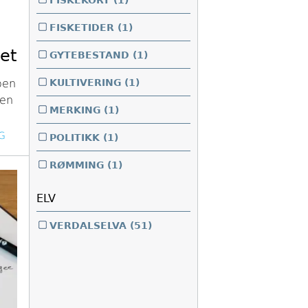
FISKEKORT
(1)
FISKETIDER
(1)
et
GYTEBESTAND
(1)
KULTIVERING
(1)
oen
nen
MERKING
(1)
G
POLITIKK
(1)
RØMMING
(1)
ELV
VERDALSELVA
(51)