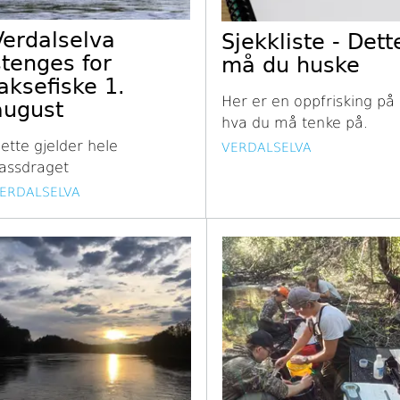
Verdalselva
Sjekkliste - Dett
stenges for
må du huske
laksefiske 1.
Her er en oppfrisking på
august
hva du må tenke på.
ette gjelder hele
VERDALSELVA
assdraget
ERDALSELVA