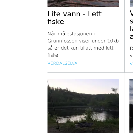
Lite vann - Lett
fiske
Når målestasjonen i
Grunnfossen viser under 10kb
så er det kun tillatt med lett
D
fiske
v
VERDALSELVA
V