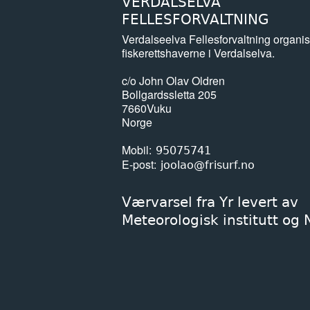
VERDALSELVA
FELLESFORVALTNING
Verdalseelva Fellesforvaltning organis
fiskerettshaverne i Verdalselva.
c/o John Olav Oldren
Bollgardssletta 205
7660
Vuku
Norge
Mobil
95075741
E-post
joolao@frisurf.no
Værvarsel fra Yr levert av
Meteorologisk institutt og