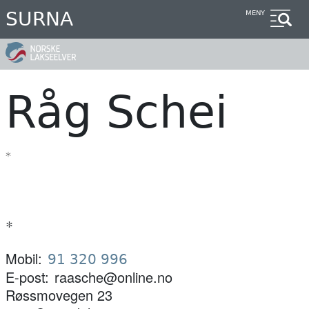
Hopp
SURNA
MENY
til
hovedinnhold
Råg Schei
*
*
Mobil
91 320 996
E-post
raasche@online.no
Røssmovegen 23