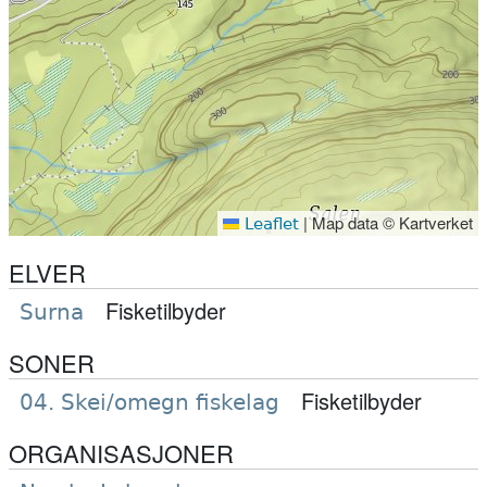
|
Map data © Kartverket
Leaflet
ELVER
Fisketilbyder
Surna
SONER
Fisketilbyder
04. Skei/omegn fiskelag
ORGANISASJONER