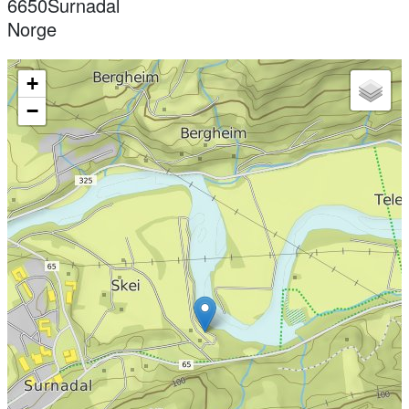
6650
Surnadal
Norge
+
−