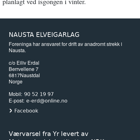
planlagt ved isgongen i vinter.
NAUSTA ELVEIGARLAG
Foreninga har ansvaret for drift av anadromt strekk i
Nausta.
c/o Eiliv Erdal
Berrvellene 7
6817
Naustdal
Norge
Mobil
90 52 19 97
E-post
e-erd@online.no
Facebook
Værvarsel fra Yr levert av