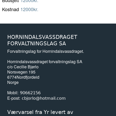
Budsjett
12000kr.
Kostnad
12000kr.
HORNINDALSVASSDRAGET
FORVALTNINGSLAG SA
Forvaltningslag for Hornindalsvassdraget.
Hornindalsvassdraget forvaltningslag SA
c/o Cecilie Bjørlo
Norsvegen 195
6774
Nordfjordeid
Norge
Mobil
90662156
E-post
cbjorlo@hotmail.com
Værvarsel fra Yr levert av