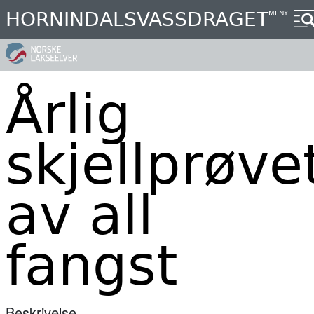
Hopp
HORNINDALSVASSDRAGET
MENY
til
hovedinnhold
Årlig
skjellprøve
av all
fangst
Beskrivelse