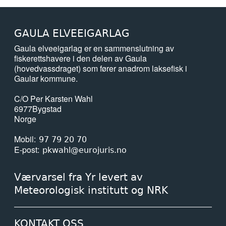
GAULA ELVEEIGARLAG
Gaula elveeigarlag er en sammenslutning av
fiskerettshavere i den delen av Gaula
(hovedvassdraget) som fører anadrom laksefisk i
Gaular kommune.
C/O Per Karsten Wahl
6977
Bygstad
Norge
Mobil
97 79 20 70
E-post
pkwahl@eurojuris.no
Værvarsel fra Yr levert av
Meteorologisk institutt og NRK
KONTAKT OSS