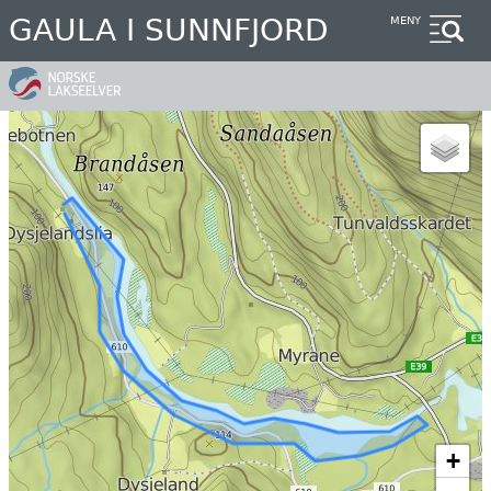
Hopp
GAULA I SUNNFJORD
MENY
til
hovedinnhold
+