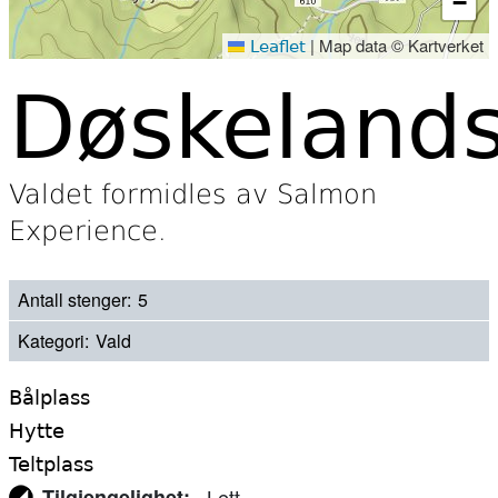
−
|
Map data © Kartverket
Leaflet
Døskelands
Valdet formidles av Salmon
Experience.
Antall stenger
5
Kategori
Vald
Bålplass
Hytte
Teltplass
Tilgjengelighet
Lett